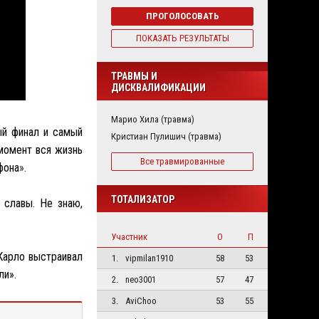
ПРОГОЛОСОВАТЬ
ПОКАЗАТЬ РЕЗУЛЬТАТЫ
ТРАВМЫ И
ДИСКВАЛИФИКАЦИИ
Марио Хила (травма)
ый финал и самый
Кристиан Пулишич (травма)
 момент вся жизнь
Все травмированные
фона
».
ТОТАЛИЗАТОР
 славы. Не знаю,
Участник
О
П
Карло выстраивал
1.
vipmilan1910
58
53
ли».
2.
neo3001
57
47
3.
AviChoo
53
55