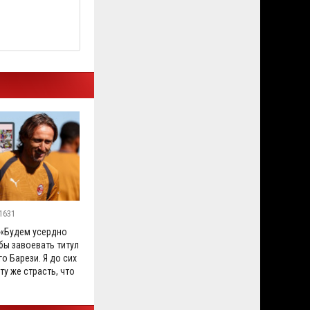
1631
 «Будем усердно
бы завоевать титул
го Барези. Я до сих
ту же страсть, что