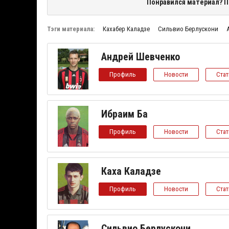
Понравился материал? П
Тэги материала:
Кахабер Каладзе
Сильвио Берлускони
Андрей Шевченко
Профиль
Новости
Ста
Ибраим Ба
Профиль
Новости
Ста
Каха Каладзе
Профиль
Новости
Ста
Сильвио Берлускони