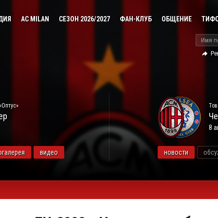
ДИЯ
AC MILAN
СЕЗОН 2026/2027
ФАН-КЛУБ
ОБЩЕНИЕ
ТИФ
Ре
«Оптус»
Тов
ер
Че
8 а
огалерея
видео
новости
обсу