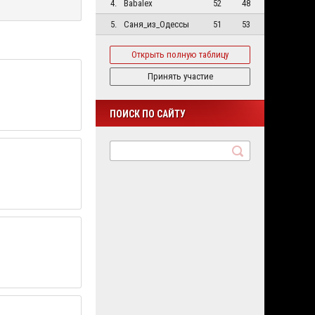
4.
Babalex
52
48
5.
Саня_из_Одессы
51
53
Открыть полную таблицу
Принять участие
ПОИСК ПО САЙТУ