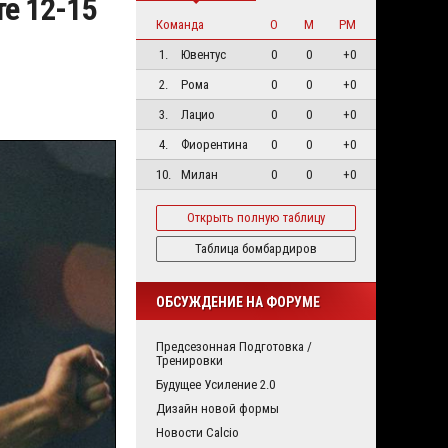
те 12-15
Команда
О
М
РМ
1.
Ювентус
0
0
+0
2.
Рома
0
0
+0
3.
Лацио
0
0
+0
4.
Фиорентина
0
0
+0
10.
Милан
0
0
+0
Открыть полную таблицу
Таблица бомбардиров
ОБСУЖДЕНИЕ НА ФОРУМЕ
Предсезонная Подготовка /
Тренировки
Будущее Усиление 2.0
Дизайн новой формы
Новости Calcio