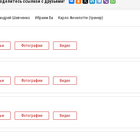
оделитесь ссылкой с друзьями!
Андрей Шевченко
Ибраим Ба
Карло Анчелотти (тренер)
тьи
Фотографии
Видео
тьи
Фотографии
Видео
тьи
Фотографии
Видео