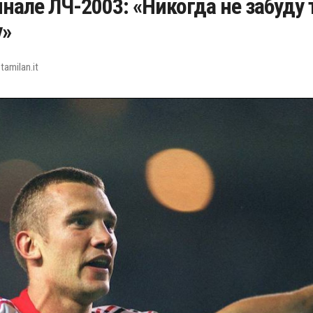
нале ЛЧ-2003: «Никогда не забуду 
у»
amilan.it