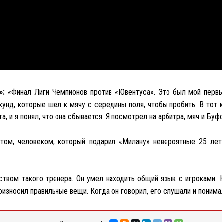
»:
«Финал Лиги Чемпионов против «Ювентуса». Это был мой перв
екунд, которые шел к мячу с середины поля, чтобы пробить. В тот
а, и я понял, что она сбывается. Я посмотрел на арбитра, мяч и Буф
ом, человеком, который подарил «Милану» невероятные 25 лет
твом такого тренера. Он умел находить общий язык с игроками. 
оизносил правильные вещи. Когда он говорил, его слушали и понима