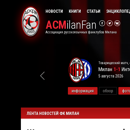
НОВОСТИ
КНИГИ
СТАТЬИ
ЭНЦИКЛОПЕ
ACM
ilanFan
Ассоциация русскоязычных фанклубов Милана
Товарищеский матч, 
Милан
1-1
Инт
5 августа 2026
видео
информация
обзор
фот
ЛЕНТА НОВОСТЕЙ ФК МИЛАН