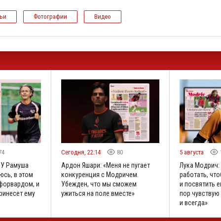
тьи
Фотографии
Видео
74
Сегодня, 22:14
80
5 августа
«У Рамуша
Ардон Яшари: «Меня не пугает
Лука Модрич:
юсь, в этом
конкуренция с Модричем.
работать, что
 форвардом, и
Убежден, что мы сможем
и посвятить е
принесет ему
ужиться на поле вместе»
пор чувствую 
и всегда»