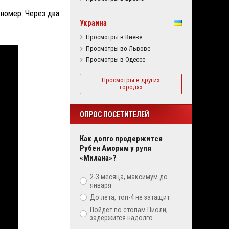
 номер. Через два
Украина
Просмотры в Киеве
Просмотры во Львове
Просмотры в Одессе
Просмотры в других
городах
ОПРОС ПОСЕТИТЕЛЕЙ
Как долго продержится
Рубен Аморим у руля
«Милана»?
2-3 месяца, максимум до
января
До лета, топ-4 не затащит
Пойдет по стопам Пиоли,
задержится надолго