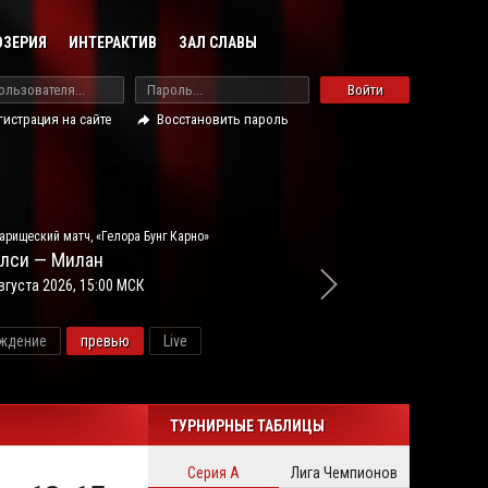
ОЗЕРИЯ
ИНТЕРАКТИВ
ЗАЛ СЛАВЫ
Войти
гистрация на сайте
Восстановить пароль
арищеский матч, «Гелора Бунг Карно»
лси — Милан
вгуста 2026, 15:00 МСК
ждение
превью
Live
новос
ТУРНИРНЫЕ ТАБЛИЦЫ
Серия А
Лига Чемпионов