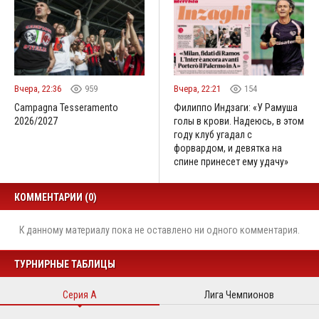
Вчера, 22:36
959
Вчера, 22:21
154
Campagna Tesseramento
Филиппо Индзаги: «У Рамуша
2026/2027
голы в крови. Надеюсь, в этом
году клуб угадал с
форвардом, и девятка на
спине принесет ему удачу»
КОММЕНТАРИИ (0)
К данному материалу пока не оставлено ни одного комментария.
ТУРНИРНЫЕ ТАБЛИЦЫ
Серия А
Лига Чемпионов