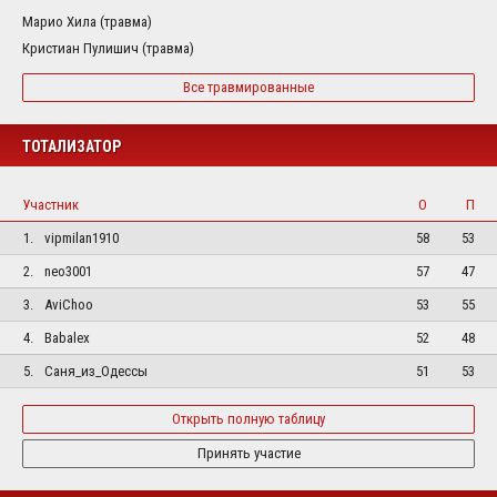
Марио Хила (травма)
Кристиан Пулишич (травма)
Все травмированные
ТОТАЛИЗАТОР
Участник
О
П
1.
vipmilan1910
58
53
2.
neo3001
57
47
3.
AviChoo
53
55
4.
Babalex
52
48
5.
Саня_из_Одессы
51
53
Открыть полную таблицу
Принять участие