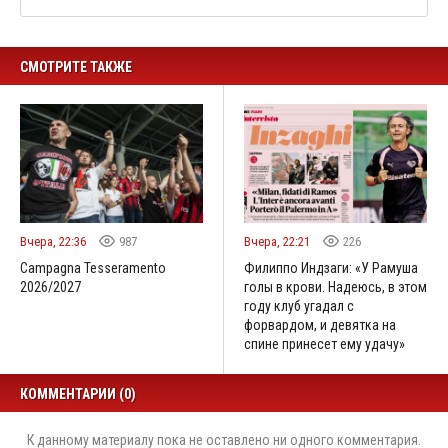
СМОТРИТЕ ТАКЖЕ
Вчера, 22:36
987
Вчера, 22:21
226
Campagna Tesseramento
Филиппо Индзаги: «У Рамуша
2026/2027
голы в крови. Надеюсь, в этом
году клуб угадал с
форвардом, и девятка на
спине принесет ему удачу»
КОММЕНТАРИИ (0)
К данному материалу пока не оставлено ни одного комментария.