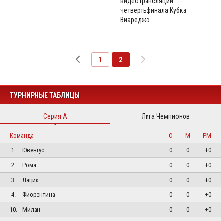
видеотрансляции
четвертьфинала Кубка
Виареджо
1
2
ТУРНИРНЫЕ ТАБЛИЦЫ
Серия А
Лига Чемпионов
Команда
О
М
РМ
1.
Ювентус
0
0
+0
2.
Рома
0
0
+0
3.
Лацио
0
0
+0
4.
Фиорентина
0
0
+0
10.
Милан
0
0
+0