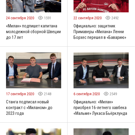
24 сентября 2020
1591
22 сентября 2020
2492
«Милан» подпишет капитана
Официально: защитник
молодежной сборной Швеции
Примаверы «Милана» Ленни
до 17 лет
Борхес перешел в «Баварию»
17 сентября 2020
2148
6 сентября 2020
2549
Станга подписал новый
Официально: «Милан»
контракт с «Миланом» до
приобрел 16-летнего хавбека
2023 года
«Мальме» Лукаса Бьёрклунда