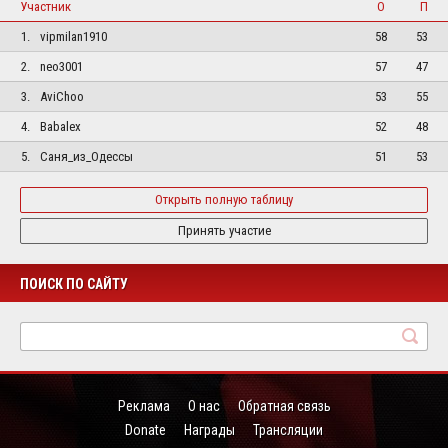
Участник
О
П
1.
vipmilan1910
58
53
2.
neo3001
57
47
3.
AviChoo
53
55
4.
Babalex
52
48
5.
Саня_из_Одессы
51
53
Открыть полную таблицу
Принять участие
ПОИСК ПО САЙТУ
Реклама
О нас
Обратная связь
Donate
Награды
Трансляции