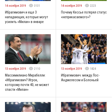
14 ноября 2019
3131
14 ноября 2019
2223
Ибрагимович и еще 3
Почему Кессье потерял статус
нападающих, которые могут
«неприкасаемого»?
усилить «Милан» в январе
13 ноября 2019
2110
13 ноября 2019
1824
Массимилиано Мирабелли:
Ибрагимович: между Лос-
«Ибрагимович? Игрок,
Анджелесом и Болоньей
которому почти 40, не может
спасти «Милан»