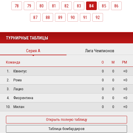
78
79
80
81
82
83
84
85
86
87
88
89
90
91
92
ТУРНИРНЫЕ ТАБЛИЦЫ
Серия А
Лига Чемпионов
Команда
О
М
РМ
1.
Ювентус
0
0
+0
2.
Рома
0
0
+0
3.
Лацио
0
0
+0
4.
Фиорентина
0
0
+0
10.
Милан
0
0
+0
Открыть полную таблицу
Таблица бомбардиров