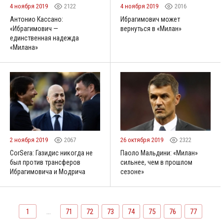
4 ноября 2019
2122
4 ноября 2019
2016
Антонио Кассано:
Ибрагимович может
«Ибрагимович —
вернуться в «Милан»
единственная надежда
«Милана»
2 ноября 2019
2067
26 октября 2019
2322
CorSera: Газидис никогда не
Паоло Мальдини: «Милан»
был против трансферов
сильнее, чем в прошлом
Ибрагимовича и Модрича
сезоне»
1
...
71
72
73
74
75
76
77