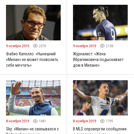
9 ноября 2019
2076
9 ноября 2019
2158
Фабио Капелло: «Нынешний
Журналист: «Жена
«Милан» не может позволить
Ибрагимовича подыскивает
себе мечтать»
дом в Милане»
8 ноября 2019
1481
8 ноября 2019
1795
Sky: «Милан» не связывался с
В MLS опровергли сообщения