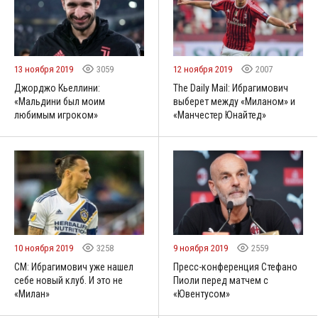
13 ноября 2019
3059
12 ноября 2019
2007
Джорджо Кьеллини:
The Daily Mail: Ибрагимович
«Мальдини был моим
выберет между «Миланом» и
любимым игроком»
«Манчестер Юнайтед»
10 ноября 2019
3258
9 ноября 2019
2559
CM: Ибрагимович уже нашел
Пресс-конференция Стефано
себе новый клуб. И это не
Пиоли перед матчем с
«Милан»
«Ювентусом»