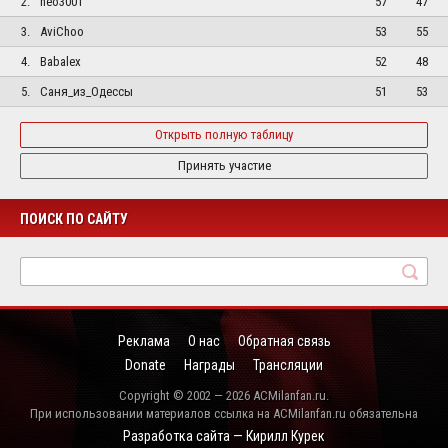
2.
neo3001
57
47
3.
AviChoo
53
55
4.
Babalex
52
48
5.
Саня_из_Одессы
51
53
Открыть полную таблицу
Принять участие
ПОИСК ПО САЙТУ
Реклама
О нас
Обратная связь
Donate
Награды
Трансляции
Copyright © 2002 — 2026 ACMilanfan.ru.
При использовании материалов ссылка на ACMilanfan.ru обязательна
Разработка сайта — Кирилл Курек