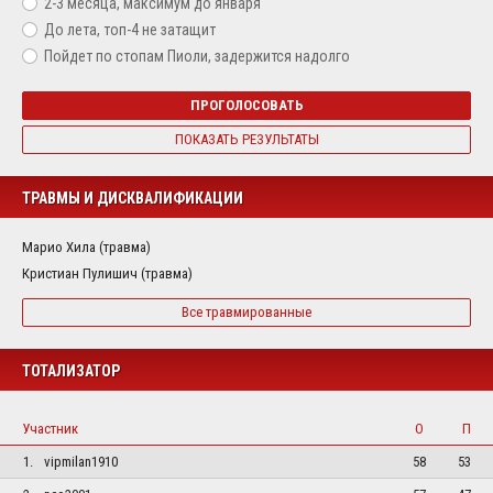
2-3 месяца, максимум до января
До лета, топ-4 не затащит
Пойдет по стопам Пиоли, задержится надолго
ПРОГОЛОСОВАТЬ
ПОКАЗАТЬ РЕЗУЛЬТАТЫ
ТРАВМЫ И ДИСКВАЛИФИКАЦИИ
Марио Хила (травма)
Кристиан Пулишич (травма)
Все травмированные
ТОТАЛИЗАТОР
Участник
О
П
1.
vipmilan1910
58
53