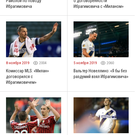
Райолой по поводу
о договоренности
Ибрагимовича
Ибрагимовича с «Миланом»
8 ноября 2019
2004
5 ноября 2019
2060
Комиссар MLS: «Милан»
Вальтер Новеллино: «Я бы без
договорился с
раздумий взял Ибрагимовича»
Ибрагимовичем»