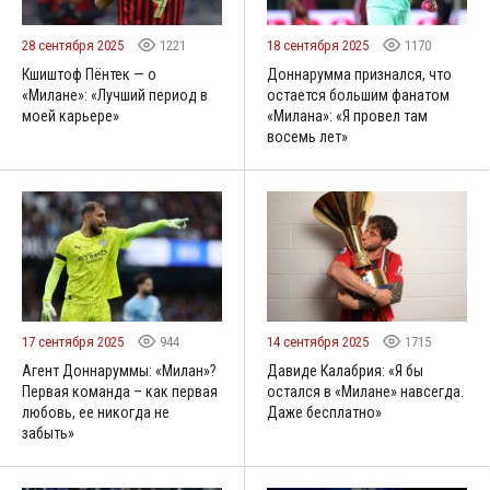
28 сентября 2025
1221
18 сентября 2025
1170
Кшиштоф Пёнтек — о
Доннарумма признался, что
«Милане»: «Лучший период в
остается большим фанатом
моей карьере»
«Милана»: «Я провел там
восемь лет»
17 сентября 2025
944
14 сентября 2025
1715
Агент Доннаруммы: «Милан»?
Давиде Калабрия: «Я бы
Первая команда – как первая
остался в «Милане» навсегда.
любовь, ее никогда не
Даже бесплатно»
забыть»