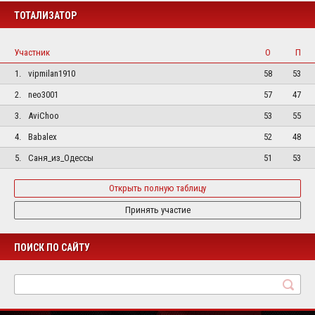
ТОТАЛИЗАТОР
Участник
О
П
1.
vipmilan1910
58
53
2.
neo3001
57
47
3.
AviChoo
53
55
4.
Babalex
52
48
5.
Саня_из_Одессы
51
53
Открыть полную таблицу
Принять участие
ПОИСК ПО САЙТУ