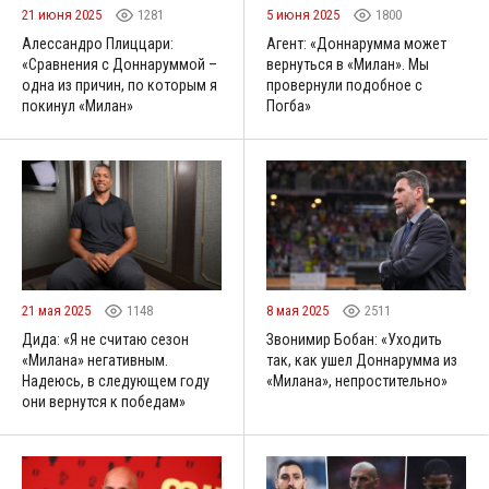
21 июня 2025
1281
5 июня 2025
1800
Алессандро Плиццари:
Агент: «Доннарумма может
«Сравнения с Доннаруммой –
вернуться в «Милан». Мы
одна из причин, по которым я
провернули подобное с
покинул «Милан»
Погба»
21 мая 2025
1148
8 мая 2025
2511
Дида: «Я не считаю сезон
Звонимир Бобан: «Уходить
«Милана» негативным.
так, как ушел Доннарумма из
Надеюсь, в следующем году
«Милана», непростительно»
они вернутся к победам»