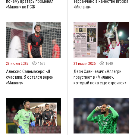
почему вратарь променял
Терраччано в качестве игрока
«Милан» на ПСЖ
«Милана»
23 июля 2025
1679
21 июля 2025
1640
Алексис Салемакерс: «Я
Деян Савичевич: «Аллегри
счастлив. Я остался верен
преуспеет в «Милане»,
«Милану»
который пока еще строится»