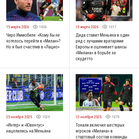
15 марта 2026
1456
13 марта 2026
1617
Чиро Иммобиле: «Кому бы не
Дида ставит Меньяна в один
хотелось перейти в «Милан»?
ряд с лучшими вратарями
Но я был счастлив в «Лацио»
Европы и оценивает шансы
«Милана» в борьбе за
скудетто
25 ноября 2025
1029
12 ноября 2025
1079
«Интер» и «Ювентус»
Тонали включил шестерых
нацелились на Меньяна
игроков «Милана» в
стартовый состав команды