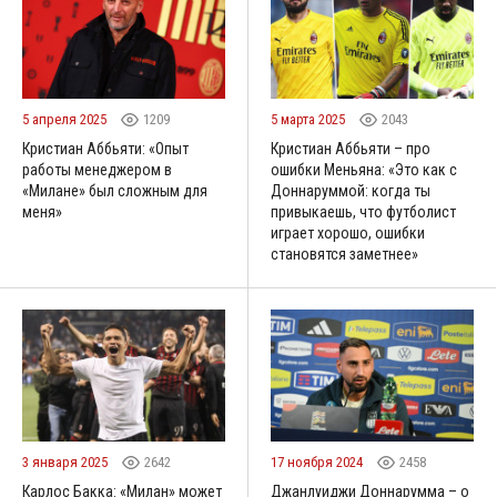
5 апреля 2025
1209
5 марта 2025
2043
Кристиан Аббьяти: «Опыт
Кристиан Аббьяти – про
работы менеджером в
ошибки Меньяна: «Это как с
«Милане» был сложным для
Доннаруммой: когда ты
меня»
привыкаешь, что футболист
играет хорошо, ошибки
становятся заметнее»
3 января 2025
2642
17 ноября 2024
2458
Карлос Бакка: «Милан» может
Джанлуиджи Доннарумма – о