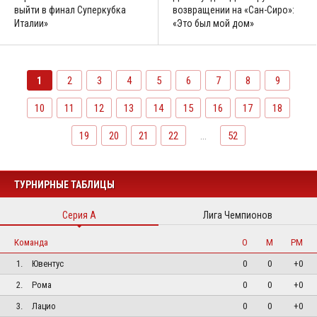
выйти в финал Суперкубка
возвращении на «Сан-Сиро»:
Италии»
«Это был мой дом»
1
2
3
4
5
6
7
8
9
10
11
12
13
14
15
16
17
18
19
20
21
22
...
52
ТУРНИРНЫЕ ТАБЛИЦЫ
Серия А
Лига Чемпионов
Команда
О
М
РМ
1.
Ювентус
0
0
+0
2.
Рома
0
0
+0
3.
Лацио
0
0
+0