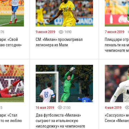
376
9 июня 2019
1690
7 июня 2019
ари: «Свой
CM: «Милан» просматривал
Плиццари отр
лаю сегодня»
легионера из Мали
пенальти на
чемпионате м
25
16 мая 2019
2150
4 мая 2019
ри: «Стал
Два футболиста «Милана»
«Сассуоло» м
что не люблю
сыграют за итальянскую
Сенси «Милану
«молодежку» на чемпионате