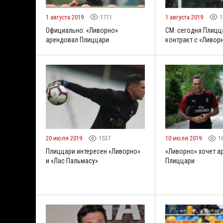
1 августа 2019
1711
1 августа 2019
1
Официально: «Ливорно»
CM: сегодня Плицц
арендовал Плиццари
контракт с «Ливор
20 июля 2019
1537
10 июля 2019
1
Плиццари интересен «Ливорно»
«Ливорно» хочет а
и «Лас Пальмасу»
Плиццари