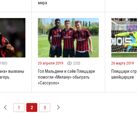
мира
1920
20 апреля 2019
2202
26 марта 2019
ана» вызваны
Гол Мальдини и сэйв Плиццари
Плиццари отр
агерь
помогли «Милану» обыграть
швейцарцев
«Сассуоло»
1
2
3