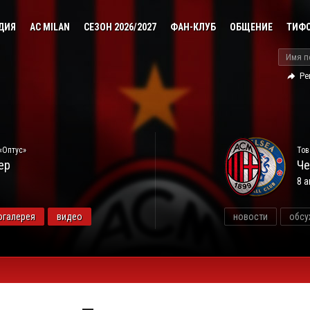
ДИЯ
AC MILAN
СЕЗОН 2026/2027
ФАН-КЛУБ
ОБЩЕНИЕ
ТИФ
Ре
«Оптус»
Тов
ер
Че
8 а
огалерея
видео
новости
обсу