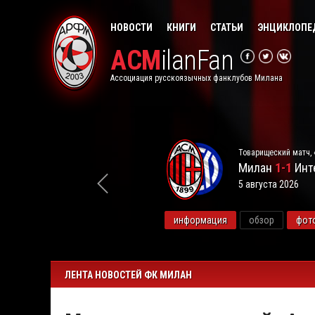
НОВОСТИ
КНИГИ
СТАТЬИ
ЭНЦИКЛОПЕ
ACM
ilanFan
Ассоциация русскоязычных фанклубов Милана
Товарищеский матч, 
Милан
1-1
Инт
5 августа 2026
видео
информация
обзор
фот
ЛЕНТА НОВОСТЕЙ ФК МИЛАН