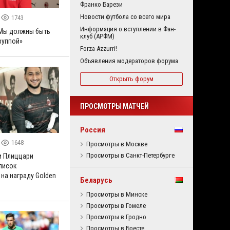
Франко Барези
Новости футбола со всего мира
1743
Информация о вступлении в Фан-
«Мы должны быть
клуб (АРФМ)
руппой»
Forza Azzurri!
Объявления модераторов форума
Открыть форум
ПРОСМОТРЫ МАТЧЕЙ
Россия
1648
Просмотры в Москве
Просмотры в Санкт-Петербурге
и Плиццари
писок
на награду Golden
Беларусь
Просмотры в Минске
Просмотры в Гомеле
Просмотры в Гродно
Просмотры в Бресте