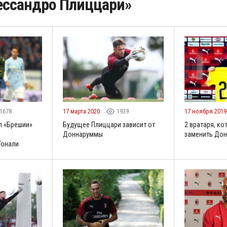
ессандро Плиццари»
1678
17 марта 2020
1939
17 ноября 201
л «Брешии»
Будущее Плиццари зависит от
2 вратаря, ко
Доннаруммы
заменить До
Тонали