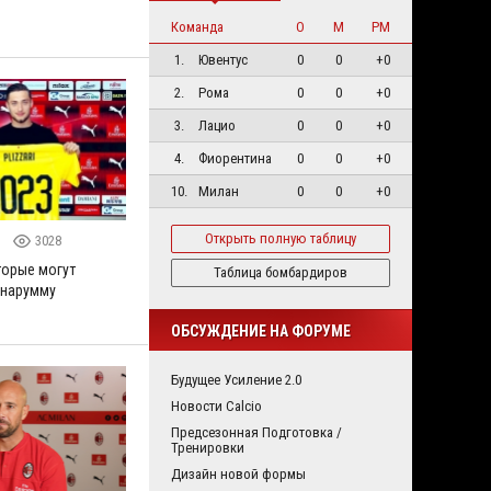
Команда
О
М
РМ
1.
Ювентус
0
0
+0
2.
Рома
0
0
+0
3.
Лацио
0
0
+0
4.
Фиорентина
0
0
+0
10.
Милан
0
0
+0
Открыть полную таблицу
9
3028
торые могут
Таблица бомбардиров
ннарумму
ОБСУЖДЕНИЕ НА ФОРУМЕ
Будущее Усиление 2.0
Новости Calcio
Предсезонная Подготовка /
Тренировки
Дизайн новой формы