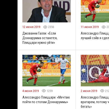
12 июня 2019
2356
11 июня 2019
2
Джованни Галли: «Если
Алессандро Плицц
Доннарумма останется,
лучший сэйв я сде
Плиццари нужно уйти»
4 июня 2019
1259
2 июня 2019
21
Алессандро Плиццари: «Мечтаю
Алессандро Плицца
пойти по стопам Доннаруммы»
вратарем, потому 
бегать»