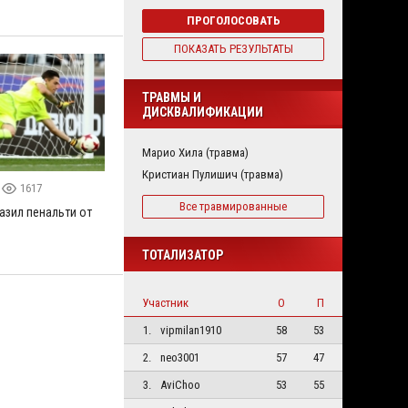
ПРОГОЛОСОВАТЬ
ПОКАЗАТЬ РЕЗУЛЬТАТЫ
ТРАВМЫ И
ДИСКВАЛИФИКАЦИИ
Марио Хила (травма)
Кристиан Пулишич (травма)
1617
Все травмированные
азил пенальти от
ТОТАЛИЗАТОР
Участник
О
П
1.
vipmilan1910
58
53
2.
neo3001
57
47
3.
AviChoo
53
55