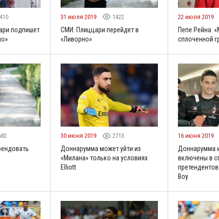
410
31 июля 2019
1422
22 июля 2019
ари подпишет
СМИ: Плиццари перейдет в
Пепе Рейна: 
но»
«Ливорно»
сплоченной г
682
30 июня 2019
2713
16 июня 2019
рендовать
Доннарумма может уйти из
Доннарумма 
«Милана» только на условиях
включены в с
Elliott
претендентов 
Boy