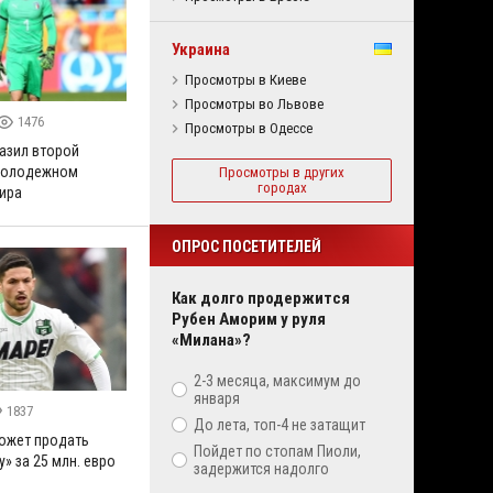
Украина
Просмотры в Киеве
Просмотры во Львове
1476
Просмотры в Одессе
азил второй
 молодежном
Просмотры в других
городах
ира
ОПРОС ПОСЕТИТЕЛЕЙ
Как долго продержится
Рубен Аморим у руля
«Милана»?
2-3 месяца, максимум до
января
1837
До лета, топ-4 не затащит
ожет продать
Пойдет по стопам Пиоли,
» за 25 млн. евро
задержится надолго