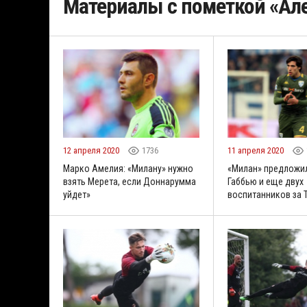
Материалы с пометкой «Ал
12 апреля 2020
1736
11 апреля 2020
Марко Амелия: «Милану» нужно
«Милан» предложи
взять Мерета, если Доннарумма
Габбью и еще двух
уйдет»
воспитанников за 