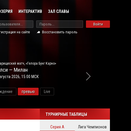
ОЗЕРИЯ
ИНТЕРАКТИВ
ЗАЛ СЛАВЫ
Войти
гистрация на сайте
Восстановить пароль
арищеский матч, «Гелора Бунг Карно»
лси — Милан
вгуста 2026, 15:00 МСК
ждение
превью
Live
новос
ТУРНИРНЫЕ ТАБЛИЦЫ
Серия А
Лига Чемпионов