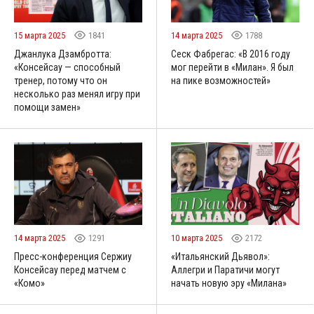
15 марта 2025
1841
14 марта 2025
1788
Джанлука Дзамбротта:
Сеск Фабрегас: «В 2016 году
«Консейсау — способный
мог перейти в «Милан». Я был
тренер, потому что он
на пике возможностей»
несколько раз менял игру при
помощи замен»
14 марта 2025
1291
10 марта 2025
2172
Пресс-конференция Сержиу
«Итальянский Дьявол»:
Консейсау перед матчем с
Аллегри и Паратичи могут
«Комо»
начать новую эру «Милана»