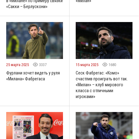
в «Милане» по примеру связки
«Милан»
«Сакки – Берлускони»
25 марта 2025
3337
15 марта 2025
1680
Фурлани хочет видеть у руля
Сеск Фабрегас: «Комо»
«Милана» Фабрегаса
счастлив проиграть вот так.
«Милан» – клуб мирового
класса с отличными
игроками»