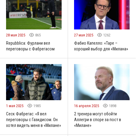
28 мая 2025
865
27 мая 2025
1262
Repubblica: Фурлани вел
Фабио Капелло: «Таре –
переговоры с Фабрегасом
хороший выбор для «Милана»
1 мая 2025
1985
16 апреля 2025
1898
Сеск Фабрегас: «Я вел
2 тренера могут обойти
переговоры с Газидисом. Он
Аллегри в споре за пост в
хотел видеть меня в «Милане»
«Милане»