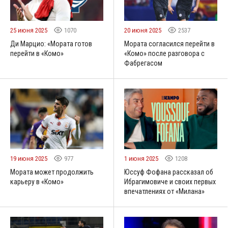
25 июня 2025
1070
20 июня 2025
2537
Ди Марцио: «Мората готов
Мората согласился перейти в
перейти в «Комо»
«Комо» после разговора с
Фабрегасом
19 июня 2025
977
1 июня 2025
1208
Мората может продолжить
Юссуф Фофана рассказал об
карьеру в «Комо»
Ибрагимовиче и своих первых
впечатлениях от «Милана»