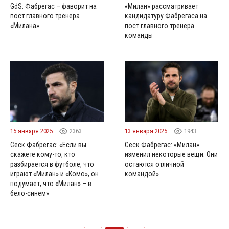
GdS: Фабрегас – фаворит на
«Милан» рассматривает
пост главного тренера
кандидатуру Фабрегаса на
«Милана»
пост главного тренера
команды
15 января 2025
2363
13 января 2025
1943
Сеск Фабрегас: «Если вы
Сеск Фабрегас: «Милан»
скажете кому-то, кто
изменил некоторые вещи. Они
разбирается в футболе, что
остаются отличной
играют «Милан» и «Комо», он
командой»
подумает, что «Милан» – в
бело-синем»