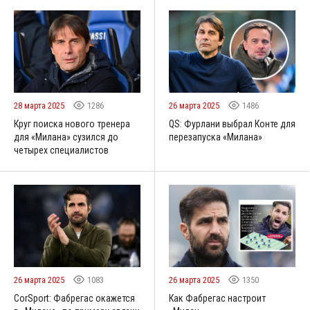
28 марта 2025
1286
26 марта 2025
1486
Круг поиска нового тренера
QS: Фурлани выбрал Конте для
для «Милана» сузился до
перезапуска «Милана»
четырех специалистов
26 марта 2025
1083
26 марта 2025
1350
CorSport: Фабрегас окажется
Как Фабрегас настроит