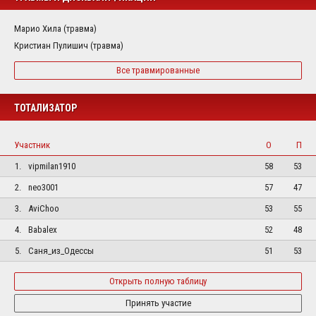
Марио Хила (травма)
Кристиан Пулишич (травма)
Все травмированные
ТОТАЛИЗАТОР
Участник
О
П
1.
vipmilan1910
58
53
2.
neo3001
57
47
3.
AviChoo
53
55
4.
Babalex
52
48
5.
Саня_из_Одессы
51
53
Открыть полную таблицу
Принять участие