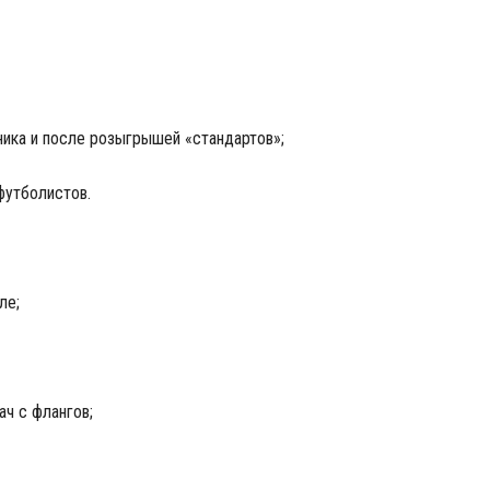
рника и после розыгрышей «стандартов»;
футболистов.
ле;
ч с флангов;