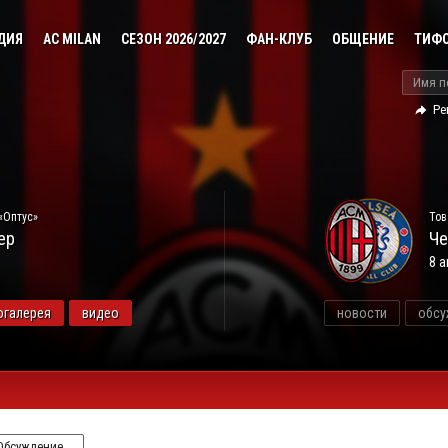
ДИЯ
AC MILAN
СЕЗОН 2026/2027
ФАН-КЛУБ
ОБЩЕНИЕ
ТИФ
Ре
«Оптус»
Тов
ер
Че
8 а
огалерея
видео
новости
обсу
Обсуждение