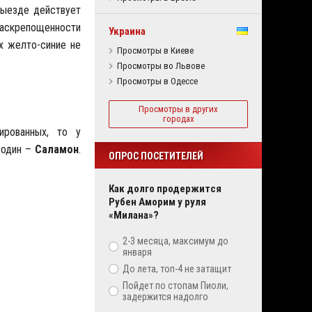
выезде действует
 раскрепощенности
Украина
х желто-синие не
Просмотры в Киеве
Просмотры во Львове
Просмотры в Одессе
Просмотры в других
городах
ированных, то у
 один –
Саламон
.
ОПРОС ПОСЕТИТЕЛЕЙ
Как долго продержится
Рубен Аморим у руля
«Милана»?
2-3 месяца, максимум до
января
До лета, топ-4 не затащит
Пойдет по стопам Пиоли,
задержится надолго