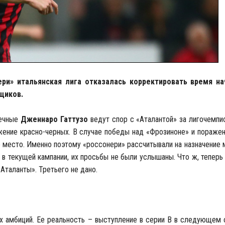
ри» итальянская лига отказалась корректировать время н
щиков.
печные
Дженнаро Гаттузо
ведут спор с «Аталантой» за лигочемпи
ение красно-черных. В случае победы над «Фрозиноне» и поражен
 место. Именно поэтому «россонери» рассчитывали на назначение 
з в текущей кампании, их просьбы не были услышаны. Что ж, теперь
Аталанты». Третьего не дано.
 амбиций. Ее реальность – выступление в серии В в следующем с