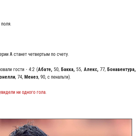
 поля.
рии А станет четвертым по счету.
вали гости - 4:2 (
Абате,
50,
Бакка,
55,
Алекс,
77,
Бонавентура
онелли
, 74,
Менез
, 90, с пенальти).
увидели ни одного гола
.