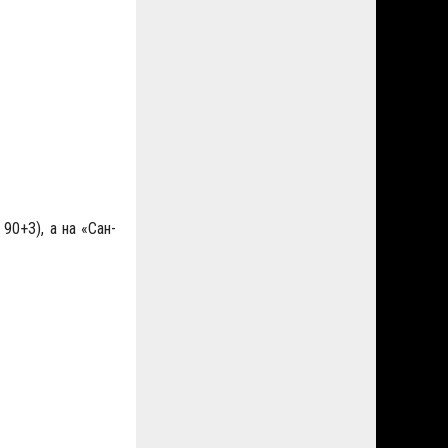
,
90+3), а на «Сан-