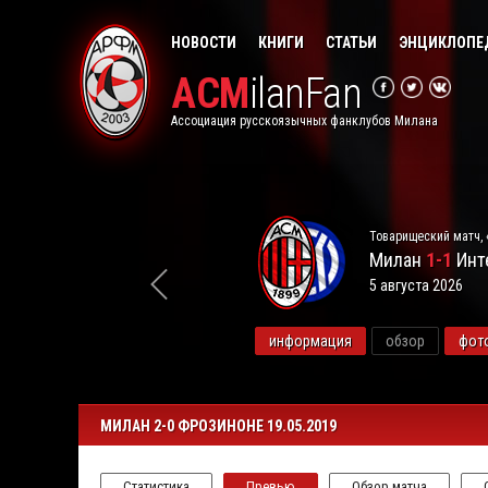
НОВОСТИ
КНИГИ
СТАТЬИ
ЭНЦИКЛОПЕ
ACM
ilanFan
Ассоциация русскоязычных фанклубов Милана
Товарищеский матч, 
Милан
1-1
Инт
5 августа 2026
видео
информация
обзор
фот
МИЛАН 2-0 ФРОЗИНОНЕ 19.05.2019
Статистика
Превью
Обзор матча