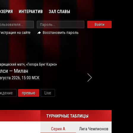
ОЗЕРИЯ
ИНТЕРАКТИВ
ЗАЛ СЛАВЫ
Войти
гистрация на сайте
Восстановить пароль
арищеский матч, «Гелора Бунг Карно»
лси — Милан
вгуста 2026, 15:00 МСК
ждение
превью
Live
новос
ТУРНИРНЫЕ ТАБЛИЦЫ
Серия А
Лига Чемпионов