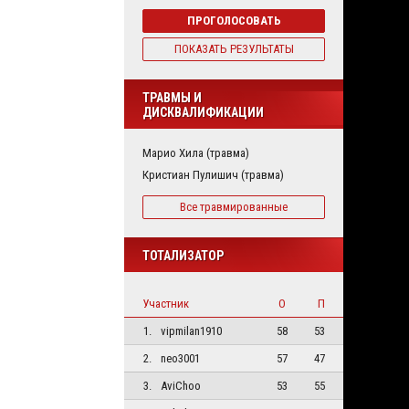
ПРОГОЛОСОВАТЬ
ПОКАЗАТЬ РЕЗУЛЬТАТЫ
ТРАВМЫ И
ДИСКВАЛИФИКАЦИИ
Марио Хила (травма)
Кристиан Пулишич (травма)
Все травмированные
ТОТАЛИЗАТОР
Участник
О
П
1.
vipmilan1910
58
53
2.
neo3001
57
47
3.
AviChoo
53
55