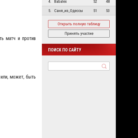
4.
Babalex
52
48
5.
Саня_из_Одессы
51
53
Открыть полную таблицу
Принять участие
ть матч и против
ПОИСК ПО САЙТУ
 или, может, быть