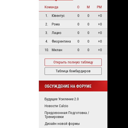
Команда
О
М
РМ
1.
Ювентус
0
0
+0
2.
Рома
0
0
+0
3.
Лацио
0
0
+0
4.
Фиорентина
0
0
+0
10.
Милан
0
0
+0
Открыть полную таблицу
Таблица бомбардиров
ОБСУЖДЕНИЕ НА ФОРУМЕ
Будущее Усиление 2.0
Новости Calcio
Предсезонная Подготовка /
Тренировки
Дизайн новой формы