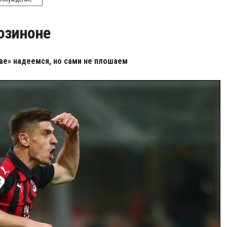
озиноне
ве» надеемся, но сами не плошаем