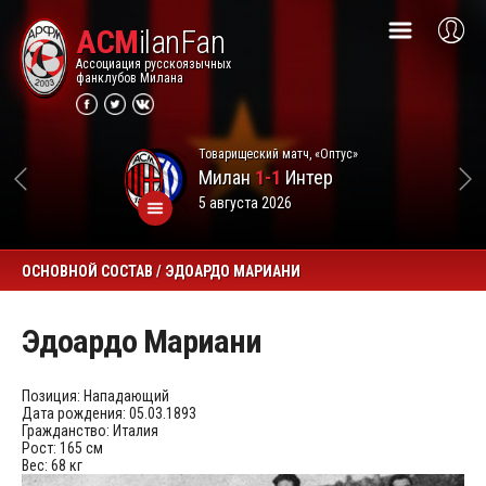
ACM
ilanFan
Ассоциация русскоязычных
фанклубов Милана
Товарищеский матч, «Оптус»
Милан
1-1
Интер
5 августа 2026
ОСНОВНОЙ СОСТАВ / ЭДОАРДО МАРИАНИ
Эдоардо Мариани
Позиция:
Нападающий
Дата рождения:
05.03.1893
Гражданство:
Италия
Рост:
165 см
Вес:
68 кг