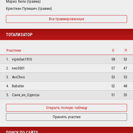
Марио Хила (травма)
Кристиан Пулишич (травма)
Все травмированные
ТОТАЛИЗАТОР
Участник
О
П
1.
vipmilan1910
58
53
2.
neo3001
57
47
3.
AviChoo
53
55
4.
Babalex
52
48
5.
Саня_из_Одессы
51
53
Открыть полную таблицу
Принять участие
ПОИСК ПО САЙТУ