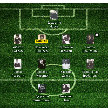
Джузеппе
Норса
КАПИТАН
Умберто
Франческо
Эудженио
Пьетро
Солдати
Сольдера
Алльеви
Брондзини
Оресте
Эрнесто
Бассано
Фердинандо
Перфетти
Моранди
Дакко
Трабаттони
Джузеппе
Венерино
Сантагостино
Папа