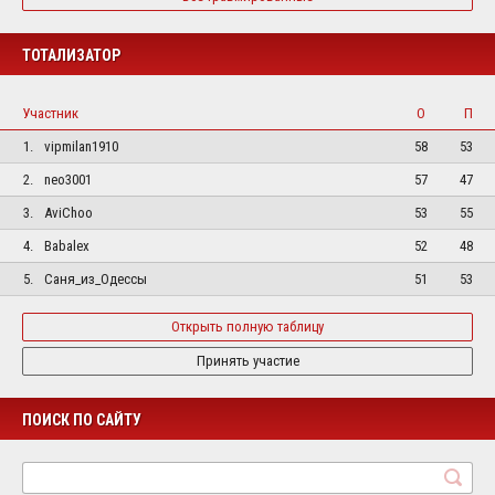
ТОТАЛИЗАТОР
Участник
О
П
1.
vipmilan1910
58
53
2.
neo3001
57
47
3.
AviChoo
53
55
4.
Babalex
52
48
5.
Саня_из_Одессы
51
53
Открыть полную таблицу
Принять участие
ПОИСК ПО САЙТУ