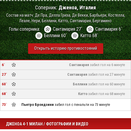
Соперник:
Дженоа, Италия
Состав на матч: Де Пра, Делла Гриза, Де Векки, Барбьери, Костелла,
Леале, Нери, Беллини, Катто, Сантамария, Бергамино
Голы соперника:
Сантамария 27`
Сантамария 6`
Беллини 60`
Катто 68`
Открыть историю противостояний
6`
Сантамария
забил гол на 6 минуте
27`
Сантамария
забил гол на 27 минуте
60`
Беллини
забил гол на 60 минуте
68`
Катто
забил гол на 68 минуте
73`
Пьетро Брондзини
забил гол с пенальти на 73 минуте
ДЖЕНОА 4-1 МИЛАН / ФОТОГРАФИИ И ВИДЕО