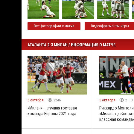
Все фотографии с матча
Видеофрагменты игры
АТАЛАНТА 2-3 МИЛАН / ИНФОРМАЦИЯ О МАТЧЕ
5 октября
2246
5 октября
2110
«Милан» — лучшая гостевая
Риккардо Монтолив
команда Европы 2021 года
«Милана» действит
классная команда