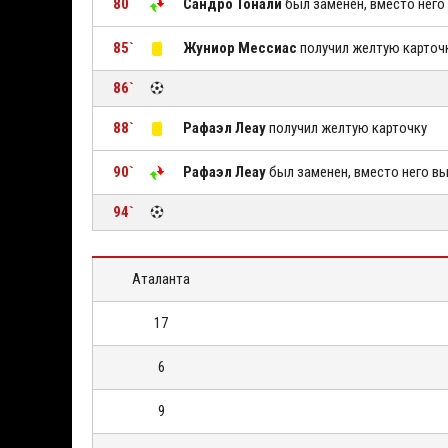
80`
Сандро Тонали
был заменен, вместо нег
85`
Жуниор Мессиас
получил желтую карточ
86`
88`
Рафаэл Леау
получил желтую карточку
90`
Рафаэл Леау
был заменен, вместо него 
94`
Аталанта
17
6
9