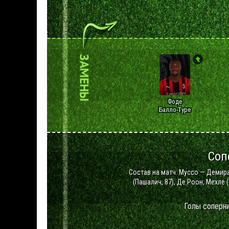
Фоде
Балло-Туре
Соп
Состав на матч: Муссо — Демир
(Пашалич, 87), Де Роон, Мехле 
Голы соперн