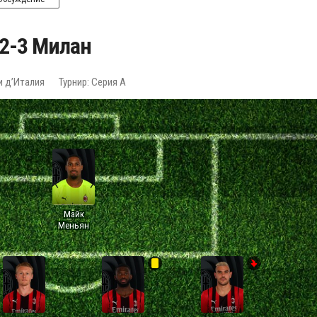
 2-3 Милан
и д’Италия
Турнир: Серия А
Майк
Меньян