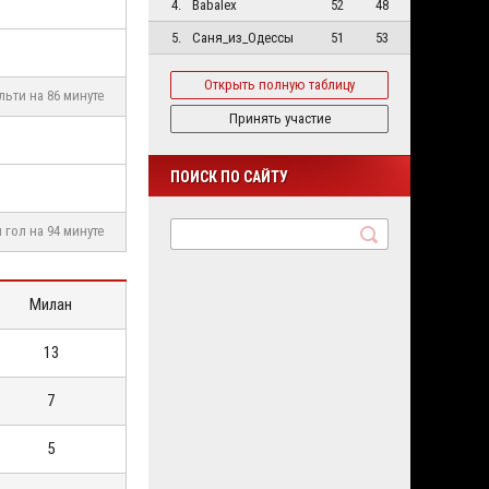
4.
Babalex
52
48
5.
Саня_из_Одессы
51
53
Открыть полную таблицу
льти на 86 минуте
Принять участие
ПОИСК ПО САЙТУ
 гол на 94 минуте
Милан
13
7
5