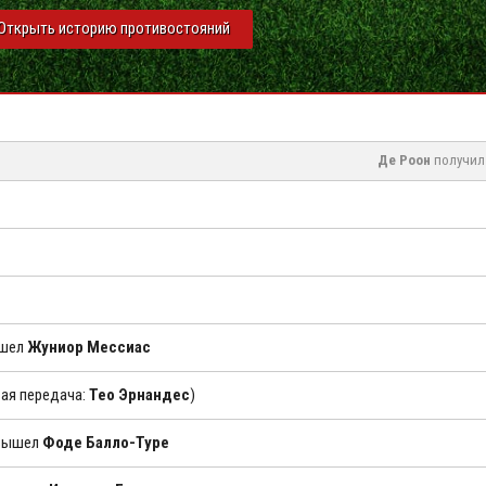
Открыть историю противостояний
Де Роон
получил 
ышел
Жуниор Мессиас
вая передача:
Тео Эрнандес
)
 вышел
Фоде Балло-Туре