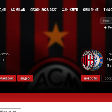
ДИЯ
AC MILAN
СЕЗОН 2026/2027
ФАН-КЛУБ
ОБЩЕНИЕ
ТИФ
Ре
«Оптус»
Тов
ер
Че
8 а
огалерея
видео
новости
обсу
Обсуждение