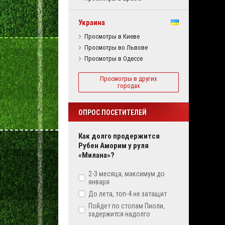
Украина
Просмотры в Киеве
Просмотры во Львове
Просмотры в Одессе
Просмотры в других
городах
ОПРОС ПОСЕТИТЕЛЕЙ
Как долго продержится
Рубен Аморим у руля
«Милана»?
2-3 месяца, максимум до
января
До лета, топ-4 не затащит
Пойдет по стопам Пиоли,
задержится надолго