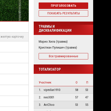
ПРОГОЛОСОВАТЬ
ПОКАЗАТЬ РЕЗУЛЬТАТЫ
ТРАВМЫ И
ДИСКВАЛИФИКАЦИИ
желтую карточку
Марио Хила (травма)
Кристиан Пулишич (травма)
Все травмированные
ТОТАЛИЗАТОР
Участник
О
П
1.
vipmilan1910
58
53
2.
neo3001
57
47
3.
AviChoo
53
55