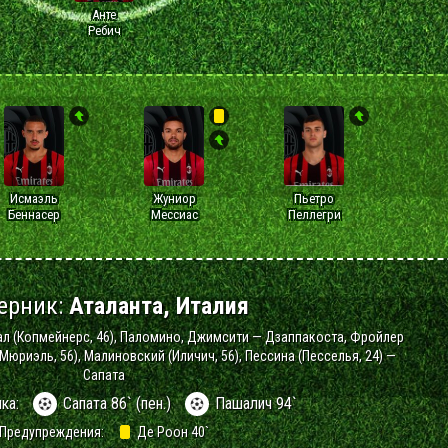
Анте
Ребич
Исмаэль
Жуниор
Пьетро
Беннасер
Мессиас
Пеллегри
ерник:
Аталанта, Италия
ал (Копмейнерс, 46), Паломино, Джимсити — Дзаппакоста, Фройлер
(Мюриэль, 56), Малиновский (Иличич, 56), Пессина (Песселья, 24) —
Сапата
ика:
Сапата 86` (пен.)
Пашалич 94`
Предупреждения:
Де Роон 40`