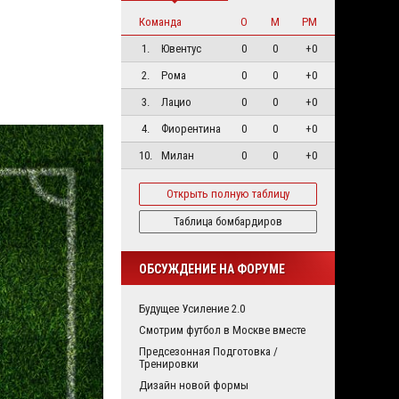
Команда
О
М
РМ
1.
Ювентус
0
0
+0
2.
Рома
0
0
+0
3.
Лацио
0
0
+0
4.
Фиорентина
0
0
+0
10.
Милан
0
0
+0
Открыть полную таблицу
Таблица бомбардиров
ОБСУЖДЕНИЕ НА ФОРУМЕ
Будущее Усиление 2.0
Смотрим футбол в Москве вместе
Предсезонная Подготовка /
Тренировки
Дизайн новой формы