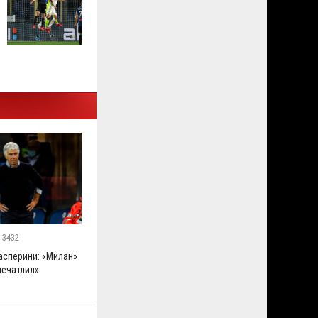
3432
асперини: «Милан»
печатлил»