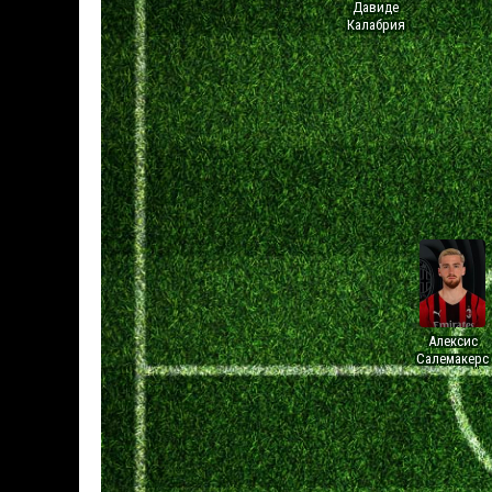
Давиде
Калабрия
Алексис
Салемакерс