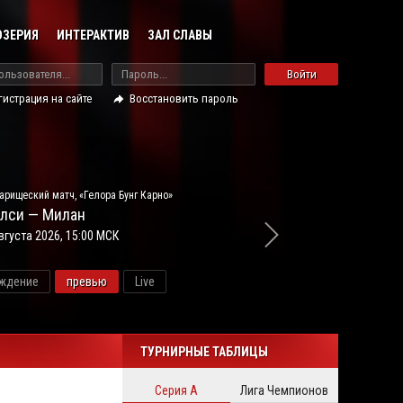
ОЗЕРИЯ
ИНТЕРАКТИВ
ЗАЛ СЛАВЫ
Войти
гистрация на сайте
Восстановить пароль
арищеский матч, «Гелора Бунг Карно»
лси — Милан
вгуста 2026, 15:00 МСК
ждение
превью
Live
новос
ТУРНИРНЫЕ ТАБЛИЦЫ
Серия А
Лига Чемпионов