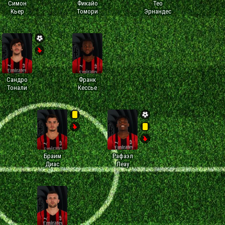
Симон
Фикайо
Тео
Кьер
Томори
Эрнандес
Сандро
Франк
Тонали
Кессье
Браим
Рафаэл
Диас
Леау