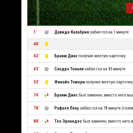
1`
Давиде Калабрия
забил гол на 1 минуте
40`
42`
Браим Диас
получил желтую карточку
43`
Сандро Тонали
забил гол на 43 минуте
52`
Фикайо Томори
получил желтую карточку
74`
Браим Диас
был заменен, вместо него в
78`
Рафаэл Леау
забил гол на 78 минуте (голе
80`
Тео Эрнандес
был заменен, вместо него