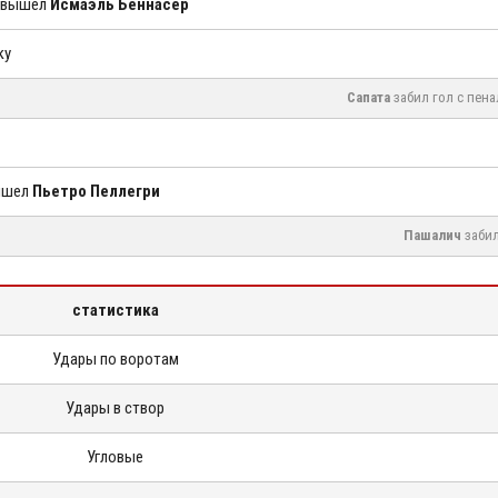
о вышел
Исмаэль Беннасер
ку
Сапата
забил гол с пена
вышел
Пьетро Пеллегри
Пашалич
забил
статистика
Удары по воротам
Удары в створ
Угловые