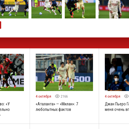
4 октября
2166
4 октября
о: «У
«Аталанта» — «Милан»: 7
Джан Пьеро Г
ельно
любопытных фактов
меня очень в
»