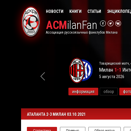
НОВОСТИ
КНИГИ
СТАТЬИ
ЭНЦИКЛОПЕ
ACM
ilanFan
Ассоциация русскоязычных фанклубов Милана
Товарищеский матч, 
Милан
1-1
Инт
5 августа 2026
видео
информация
обзор
фот
АТАЛАНТА 2-3 МИЛАН 03.10.2021
Статистика
Превью
Обзор матча