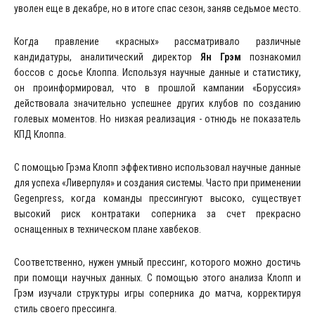
уволен еще в декабре, но в итоге спас сезон, заняв седьмое место.
Когда правление «красных» рассматривало различные
кандидатуры, аналитический директор
Ян Грэм
познакомил
боссов с досье Клоппа. Используя научные данные и статистику,
он проинформировал, что в прошлой кампании «Боруссия»
действовала значительно успешнее других клубов по созданию
голевых моментов. Но низкая реализация - отнюдь не показатель
КПД Клоппа.
С помощью Грэма Клопп эффективно использовал научные данные
для успеха «Ливерпуля» и создания системы. Часто при применении
Gegenpress, когда команды прессингуют высоко, существует
высокий риск контратаки соперника за счет прекрасно
оснащенных в техническом плане хавбеков.
Соответственно, нужен умный прессинг, которого можно достичь
при помощи научных данных. С помощью этого анализа Клопп и
Грэм изучали структуры игры соперника до матча, корректируя
стиль своего прессинга.