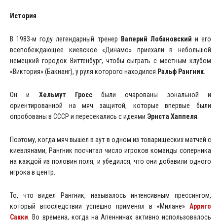
История
В 1983-м году легендарный тренер
Валерий Лобановский
и его
всепобеждающее киевское «Динамо» приехали в небольшой
немецкий городок Виттенбург, чтобы сыграть с местным клубом
«Виктория» (Бакнанг), у руля которого находился
Ральф Рангник
.
Он и
Хельмут Гросс
были очарованы зональной и
ориентированной на мяч защитой, которые впервые были
опробованы в СССР и пересекались с идеями
Эрнста Хаппеля
.
Поэтому, когда мяч вышел в аут в одном из товарищеских матчей с
киевлянами, Рангник посчитал число игроков команды соперника
на каждой из половин поля, и убедился, что они добавили одного
игрока в центр.
То, что видел Рангник, называлось интенсивным прессингом,
который впоследствии успешно применял в «Милане»
Арриго
Сакки
. Во времена, когда на Апеннинах активно использовалось