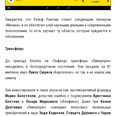
Ожидается, что Ральф Рангник станет следующим тренером
«Милана», и он обеспечит клуб научными данными и современными
технологиями, то есть улучшит ту область, которая нуждается в
обновлении.
Трансферы
До приезда Клоппа на «Энфилд» трансферы «Ливерпуля»
находились в беспорядочном состоянии. Они продали за 81
миллион евро
Луиса Суареса
«Барселоне», но так и не нашли ему
замену.
Они инвестировали в таких игроков как противоречивый форвард
Марио
Балотелли
, допустив ошибки с подписанием
Кристиана
Бентеке
и
Лазара Марковича
(«Бенфика»). Даже при
Кенни
Далглише
«Ливерпуль» совершил несколько провальных
приобретений в лице
Энди Кэрролла
,
Стюарта Даунинга
и
Чарли