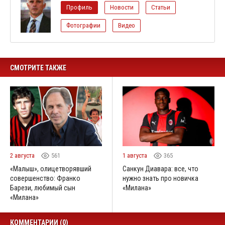
Профиль
Новости
Статьи
Фотографии
Видео
СМОТРИТЕ ТАКЖЕ
2 августа
561
1 августа
365
«Малыш», олицетворявший
Санкун Диавара: все, что
совершенство: Франко
нужно знать про новичка
Барези, любимый сын
«Милана»
«Милана»
КОММЕНТАРИИ (0)