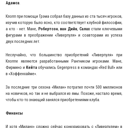
Адамса
.
Клопп при помощи Грэма собрал базу данных из ста тысяч игроков,
изучив которую было ясно, кто соответствует клубной философии,
а кто - нет. Мане,
Робертсон
,
ван Дийк
,
Салах
стали ключевыми
фигурами в преображении «Ливерпуля» и соавторами их успеха
двух последних лет.
Неслучайно, что большинство приобретений «Ливерпуля» при
Клоппе являются разработанными Рангником игроками. Мане,
Фирмино и
Кейта
обучались Gegenpress в командах «Red Bull» или
в «Хоффенхайме».
За последние три сезона «Милан» потратил почти 500 миллионов
на новичков, но так и не выбрался из ямы. Похоже, настало время,
чтобы кто-то знающий занялся приобретениями клуба.
Финансы
И хотя «Милану» сложно сейчас конкурировать с «Ливерпулем» в