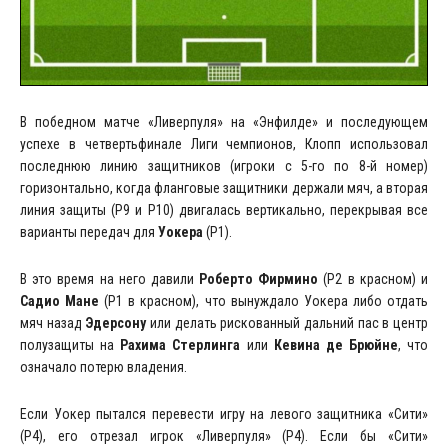
В победном матче «Ливерпуля» на «Энфилде» и последующем
успехе в четвертьфинале Лиги чемпионов, Клопп использовал
последнюю линию защитников (игроки с 5-го по 8-й номер)
горизонтально, когда фланговые защитники держали мяч, а вторая
линия защиты (P9 и P10) двигалась вертикально, перекрывая все
варианты передач для
Уокера
(P1).
В это время на него давили
Роберто Фирмино
(P2 в красном) и
Садио Мане
(P1 в красном), что вынуждало Уокера либо отдать
мяч назад
Эдерсону
или делать рискованный дальний пас в центр
полузащиты на
Рахима Стерлинга
или
Кевина де Брюйне
, что
означало потерю владения.
Если Уокер пытался перевести игру на левого защитника «Сити»
(P4), его отрезал игрок «Ливерпуля» (P4). Если бы «Сити»