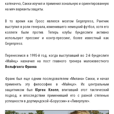
катеначчо, Сакки изучил и применил зональную и ориентированную
на мяч варианты защиты.
В то время как Гросс являлся мозгом Gegenpress, Рангник
выступил в роли генерала, изменившего немецкий футбол, хотя его
коллеги были против. Теперь клубы бундеслиги активно
используют прессинг и контр-прессинг, более известный как
Gegenpress.
Перенесемся в 1995-й год, когда выступавший во 2-й бундеслиге
«Майнц» назначил на пост главного тренера малоизвестного
Вольфганга Франка
.
Франк был еще одним последователем «Милана» Сакки, и начал
применять эту философию в «Майнце». Их центральным
защитником был
Юрген Клопп
, впитавший этот тактический
подход, и впоследствии применивший его с разной степенью
успешности в дортмундской «Боруссии» и «Ливерпуле».