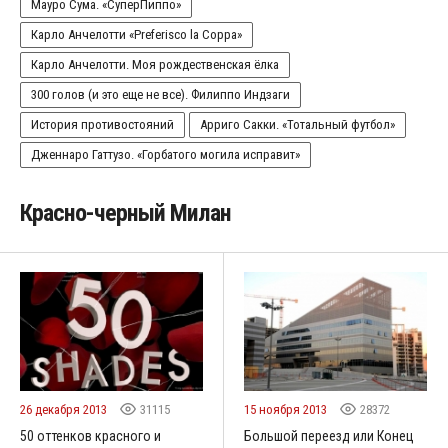
Мауро Сума. «СуперПиппо»
Карло Анчелотти «Preferisco la Coppa»
Карло Анчелотти. Моя рождественская ёлка
300 голов (и это еще не все). Филиппо Индзаги
История противостояний
Арриго Сакки. «Тотальный футбол»
Дженнаро Гаттузо. «Горбатого могила исправит»
Красно-черный Милан
26 декабря 2013
31115
15 ноября 2013
28372
50 оттенков красного и
Большой переезд или Конец