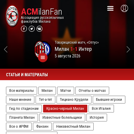
ACM
ilanFan
Ассоциация русскоязычных
фанклубов Милана
Товарищеский матч, «Оптус»
Милан
1-1
Интер
5 августа 2026
СТАТЬИ И МАТЕРИАЛЫ
Все материалы
Милан
Матчи
Отчеты о матчах
Наше мнение
Тет-а-тет
Тициано Крудели
Бывшие игроки
Гид по стадионам
Красно-черный Милан
Вся Италия
Планета Милан
Известные болельщики
История
Все о АРФМ
Фанзин
Неизвестный Милан