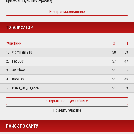
Кристиан Пулишич (травма)
Все травмированные
ТОТАЛИЗАТОР
Участник
О
П
1.
vipmilan1910
58
53
2.
neo3001
57
47
3.
AviChoo
53
55
4.
Babalex
52
48
5.
Саня_из_Одессы
51
53
Открыть полную таблицу
Принять участие
ПОИСК ПО САЙТУ