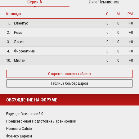
Серия А
Лига Чемпионов
Команда
О
М
РМ
1.
Ювентус
0
0
+0
2.
Рома
0
0
+0
3.
Лацио
0
0
+0
4.
Фиорентина
0
0
+0
10.
Милан
0
0
+0
Открыть полную таблицу
Таблица бомбардиров
ОБСУЖДЕНИЕ НА ФОРУМЕ
Будущее Усиление 2.0
Предсезонная Подготовка / Тренировки
Новости Calcio
Франко Барези