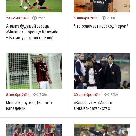
28 июня 2020
2944
5 января 2015
4500
Анализ будущей звезды
Что означает переход Черчи?
«Милана»: Лоренцо Коломбо
– Батистута «россонери»?
8 ноября 2014
7086
30 октября 2014
2939
Менез и другие. Диалог о
«Кальяри» — «Милан».
нападении
ОЧКОвтирательство