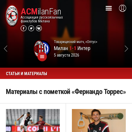
ACM
ilanFan
Ассоциация русскоязычных
фанклубов Милана
Товарищеский матч, «Оптус»
Милан
1-1
Интер
5 августа 2026
СТАТЬИ И МАТЕРИАЛЫ
Материалы с пометкой «Фернандо Торрес»