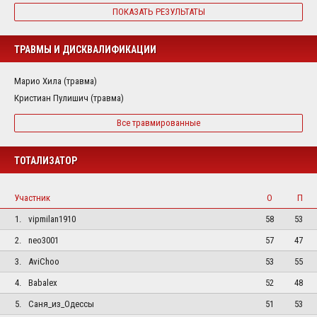
ПОКАЗАТЬ РЕЗУЛЬТАТЫ
ТРАВМЫ И ДИСКВАЛИФИКАЦИИ
Марио Хила (травма)
Кристиан Пулишич (травма)
Все травмированные
ТОТАЛИЗАТОР
Участник
О
П
1.
vipmilan1910
58
53
2.
neo3001
57
47
3.
AviChoo
53
55
4.
Babalex
52
48
5.
Саня_из_Одессы
51
53