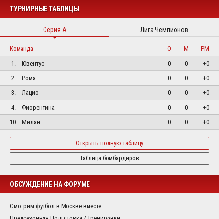
ТУРНИРНЫЕ ТАБЛИЦЫ
Серия А
Лига Чемпионов
Команда
О
М
РМ
1.
Ювентус
0
0
+0
2.
Рома
0
0
+0
3.
Лацио
0
0
+0
4.
Фиорентина
0
0
+0
10.
Милан
0
0
+0
Открыть полную таблицу
Таблица бомбардиров
ОБСУЖДЕНИЕ НА ФОРУМЕ
Смотрим футбол в Москве вместе
Предсезонная Подготовка / Тренировки