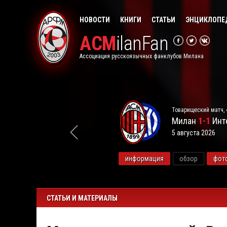
НОВОСТИ
КНИГИ
СТАТЬИ
ЭНЦИКЛОПЕ
ACM
ilanFan
Ассоциация русскоязычных фанклубов Милана
Товарищеский матч, 
Милан
1-1
Инт
5 августа 2026
видео
информация
обзор
фот
СТАТЬИ И МАТЕРИАЛЫ