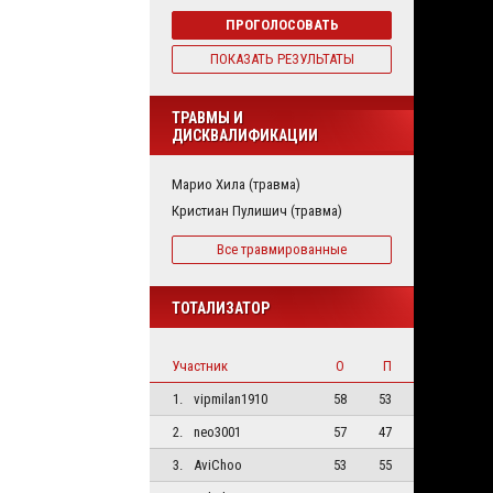
ПРОГОЛОСОВАТЬ
ПОКАЗАТЬ РЕЗУЛЬТАТЫ
ТРАВМЫ И
ДИСКВАЛИФИКАЦИИ
Марио Хила (травма)
Кристиан Пулишич (травма)
Все травмированные
ТОТАЛИЗАТОР
Участник
О
П
1.
vipmilan1910
58
53
2.
neo3001
57
47
3.
AviChoo
53
55