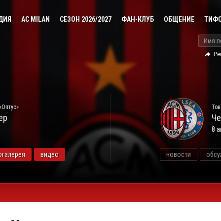
ДИЯ
AC MILAN
СЕЗОН 2026/2027
ФАН-КЛУБ
ОБЩЕНИЕ
ТИФ
Ре
«Оптус»
Тов
ер
Че
8 а
огалерея
видео
новости
обсу