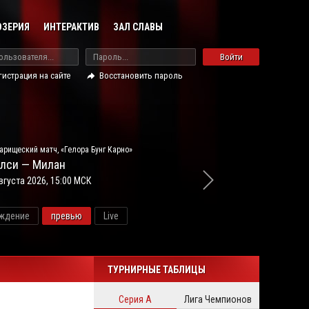
ОЗЕРИЯ
ИНТЕРАКТИВ
ЗАЛ СЛАВЫ
Войти
гистрация на сайте
Восстановить пароль
арищеский матч, «Гелора Бунг Карно»
лси — Милан
вгуста 2026, 15:00 МСК
ждение
превью
Live
новос
ТУРНИРНЫЕ ТАБЛИЦЫ
Серия А
Лига Чемпионов