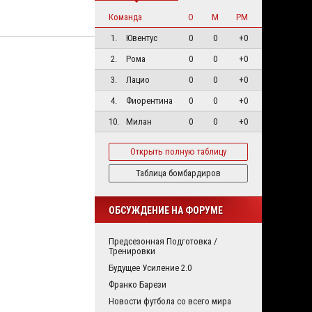
Команда
О
М
РМ
1.
Ювентус
0
0
+0
2.
Рома
0
0
+0
3.
Лацио
0
0
+0
4.
Фиорентина
0
0
+0
10.
Милан
0
0
+0
Открыть полную таблицу
Таблица бомбардиров
ОБСУЖДЕНИЕ НА ФОРУМЕ
Предсезонная Подготовка /
Тренировки
Будущее Усиление 2.0
Франко Барези
Новости футбола со всего мира