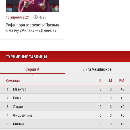
15 апреля 2021
4290
Рафа, пора взрослеть! Превью
к матчу «Милан» — «Дженоа»
ТУРНИРНЫЕ ТАБЛИЦЫ
Серия А
Лига Чемпионов
Команда
О
М
РМ
1.
Ювентус
0
0
+0
2.
Рома
0
0
+0
3.
Лацио
0
0
+0
4.
Фиорентина
0
0
+0
10.
Милан
0
0
+0