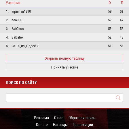
Участник
О
П
1.
vipmilan1910
58
53
2.
neo3001
57
47
3.
AviChoo
53
55
4.
Babalex
52
48
5.
Саня_из_Одессы
51
53
Открыть полную таблицу
Принять участие
ПОИСК ПО САЙТУ
Реклама
О нас
Обратная связь
Donate
Награды
Трансляции