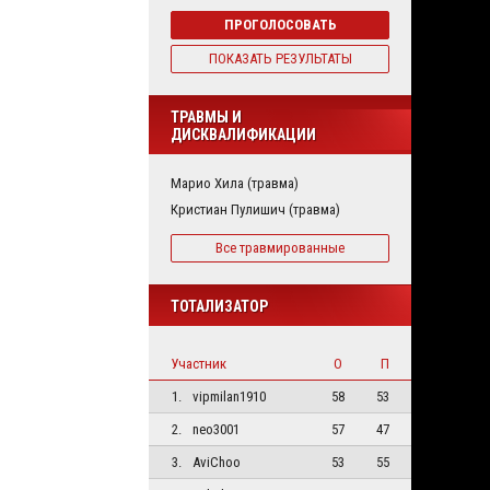
ПРОГОЛОСОВАТЬ
ПОКАЗАТЬ РЕЗУЛЬТАТЫ
ТРАВМЫ И
ДИСКВАЛИФИКАЦИИ
Марио Хила (травма)
Кристиан Пулишич (травма)
Все травмированные
ТОТАЛИЗАТОР
Участник
О
П
1.
vipmilan1910
58
53
2.
neo3001
57
47
3.
AviChoo
53
55