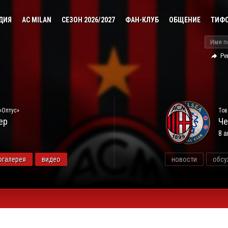
ДИЯ
AC MILAN
СЕЗОН 2026/2027
ФАН-КЛУБ
ОБЩЕНИЕ
ТИФ
Ре
«Оптус»
Тов
ер
Че
8 а
огалерея
видео
новости
обсу