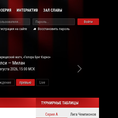
ОЗЕРИЯ
ИНТЕРАКТИВ
ЗАЛ СЛАВЫ
Войти
гистрация на сайте
Восстановить пароль
арищеский матч, «Гелора Бунг Карно»
лси — Милан
вгуста 2026, 15:00 МСК
ждение
превью
Live
новос
ТУРНИРНЫЕ ТАБЛИЦЫ
Серия А
Лига Чемпионов