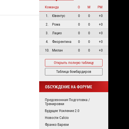
Команда
О
М
РМ
1.
Ювентус
0
0
+0
2.
Рома
0
0
+0
3.
Лацио
0
0
+0
4.
Фиорентина
0
0
+0
10.
Милан
0
0
+0
Открыть полную таблицу
Таблица бомбардиров
ОБСУЖДЕНИЕ НА ФОРУМЕ
Предсезонная Подготовка /
Тренировки
Будущее Усиление 2.0
Новости Calcio
Франко Барези