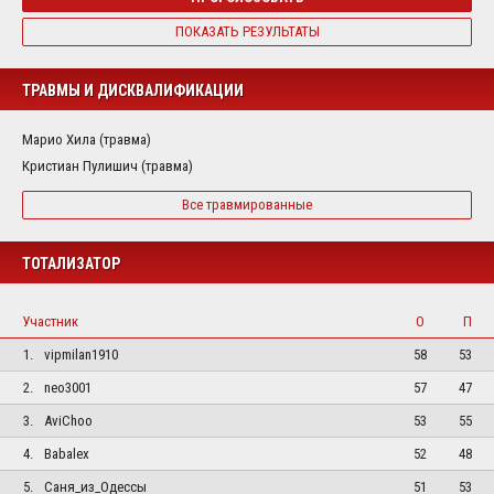
ПОКАЗАТЬ РЕЗУЛЬТАТЫ
ТРАВМЫ И ДИСКВАЛИФИКАЦИИ
Марио Хила (травма)
Кристиан Пулишич (травма)
Все травмированные
ТОТАЛИЗАТОР
Участник
О
П
1.
vipmilan1910
58
53
2.
neo3001
57
47
3.
AviChoo
53
55
4.
Babalex
52
48
5.
Саня_из_Одессы
51
53