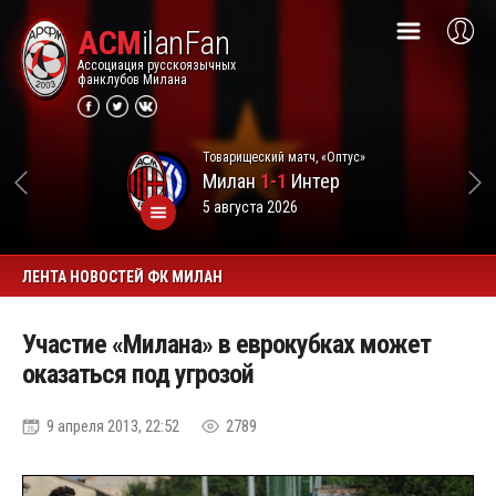
ACM
ilanFan
Ассоциация русскоязычных
фанклубов Милана
Товарищеский матч, «Оптус»
Милан
1-1
Интер
5 августа 2026
ЛЕНТА НОВОСТЕЙ ФК МИЛАН
Участие «Милана» в еврокубках может
оказаться под угрозой
9 апреля 2013, 22:52
2789