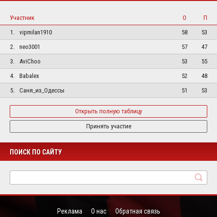
Участник
О
П
1.
vipmilan1910
58
53
2.
neo3001
57
47
3.
AviChoo
53
55
4.
Babalex
52
48
5.
Саня_из_Одессы
51
53
Открыть полную таблицу
Принять участие
ПОИСК ПО САЙТУ
Реклама
О нас
Обратная связь