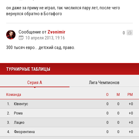
он даже за приму не играл, так числился пару лет, после чего
вернулся обратно в Ботафого
Сообщение от
Zvonimir
0
10 апреля 2013, 19:16
300 тысяч евро... детский сад, право.
ТУРНИРНЫЕ ТАБЛИЦЫ
Серия А
Лига Чемпионов
Команда
О
М
РМ
1.
Ювентус
0
0
+0
2.
Рома
0
0
+0
3.
Лацио
0
0
+0
4.
Фиорентина
0
0
+0