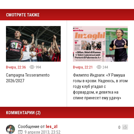
СМОТРИТЕ ТАКЖЕ
Вчера, 22:36
994
Вчера, 22:21
244
Campagna Tesseramento
Филиппо Индзаги: «У Рамуша
2026/2027
голы в крови. Надеюсь, в этом
году клуб угадал с
форвардом, и девятка на
спине принесет ему удачу»
КОММЕНТАРИИ (2)
Сообщение от
les_zl
0
9 апреля 2013, 23:52