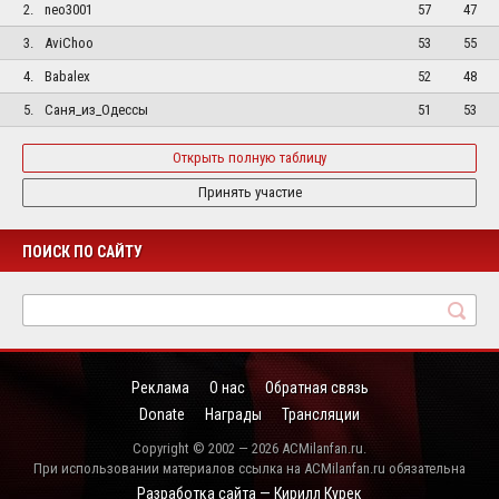
2.
neo3001
57
47
3.
AviChoo
53
55
4.
Babalex
52
48
5.
Саня_из_Одессы
51
53
Открыть полную таблицу
Принять участие
ПОИСК ПО САЙТУ
Реклама
О нас
Обратная связь
Donate
Награды
Трансляции
Copyright © 2002 — 2026 ACMilanfan.ru.
При использовании материалов ссылка на ACMilanfan.ru обязательна
Разработка сайта — Кирилл Курек