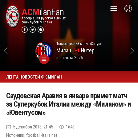
ACM
ilanFan
Ассоциация русскоязычных
фанклубов Милана
Товарищеский матч, «Оптус»
Милан
1-1
Интер
5 августа 2026
ЛЕНТА НОВОСТЕЙ ФК МИЛАН
Саудовская Аравия в январе примет матч
за Суперкубок Италии между «Миланом» и
«Ювентусом»
5 декабря 2018, 21:45
1648
Источник: football-italia.net