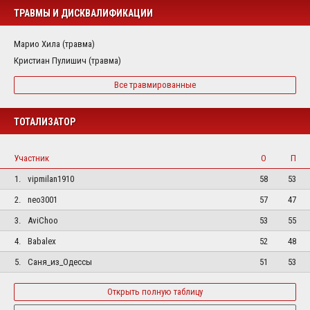
ТРАВМЫ И ДИСКВАЛИФИКАЦИИ
Марио Хила (травма)
Кристиан Пулишич (травма)
Все травмированные
ТОТАЛИЗАТОР
Участник
О
П
1.
vipmilan1910
58
53
2.
neo3001
57
47
3.
AviChoo
53
55
4.
Babalex
52
48
5.
Саня_из_Одессы
51
53
Открыть полную таблицу