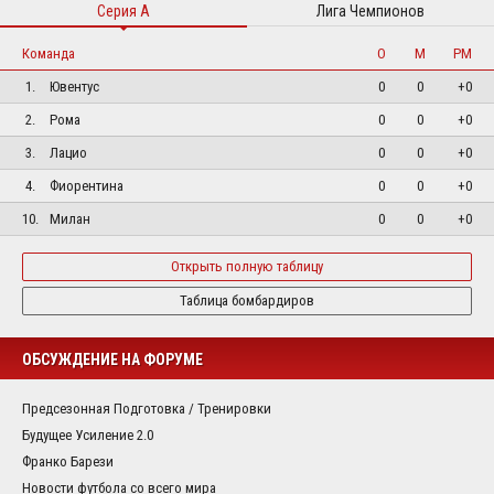
Серия А
Лига Чемпионов
Команда
О
М
РМ
1.
Ювентус
0
0
+0
2.
Рома
0
0
+0
3.
Лацио
0
0
+0
4.
Фиорентина
0
0
+0
10.
Милан
0
0
+0
Открыть полную таблицу
Таблица бомбардиров
ОБСУЖДЕНИЕ НА ФОРУМЕ
Предсезонная Подготовка / Тренировки
Будущее Усиление 2.0
Франко Барези
Новости футбола со всего мира