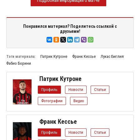
Подробная информация о матче
Понравился материал? Поделитесь ссылкой с
друзьями!
Тэги материала:
Патрик Кутроне
Франк Кессье
Лукас Биглия
Фабио Борини
Патрик Кутроне
Профиль
Новости
Статьи
Фотографии
Видео
Франк Кессье
Профиль
Новости
Статьи