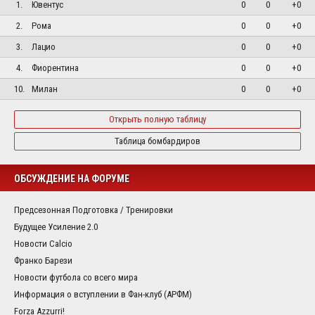
1.
Ювентус
0
0
+0
2.
Рома
0
0
+0
3.
Лацио
0
0
+0
4.
Фиорентина
0
0
+0
10.
Милан
0
0
+0
Открыть полную таблицу
Таблица бомбардиров
ОБСУЖДЕНИЕ НА ФОРУМЕ
Предсезонная Подготовка / Тренировки
Будущее Усиление 2.0
Новости Calcio
Франко Барези
Новости футбола со всего мира
Информация о вступлении в Фан-клуб (АРФМ)
Forza Azzurri!