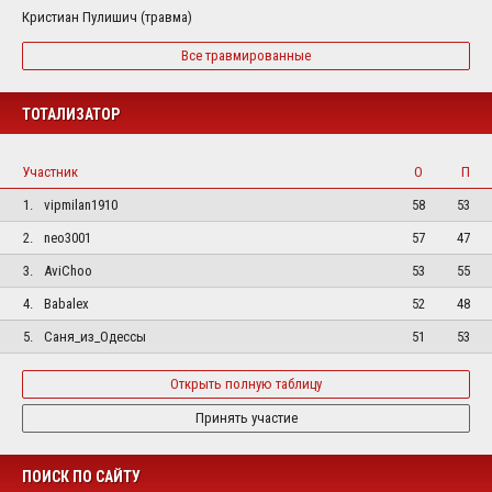
Кристиан Пулишич (травма)
Все травмированные
ТОТАЛИЗАТОР
Участник
О
П
1.
vipmilan1910
58
53
2.
neo3001
57
47
3.
AviChoo
53
55
4.
Babalex
52
48
5.
Саня_из_Одессы
51
53
Открыть полную таблицу
Принять участие
ПОИСК ПО САЙТУ