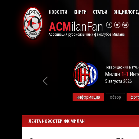
НОВОСТИ
КНИГИ
СТАТЬИ
ЭНЦИКЛОПЕ
ACM
ilanFan
Ассоциация русскоязычных фанклубов Милана
Товарищеский матч, 
Милан
1-1
Инт
5 августа 2026
видео
информация
обзор
фот
ЛЕНТА НОВОСТЕЙ ФК МИЛАН