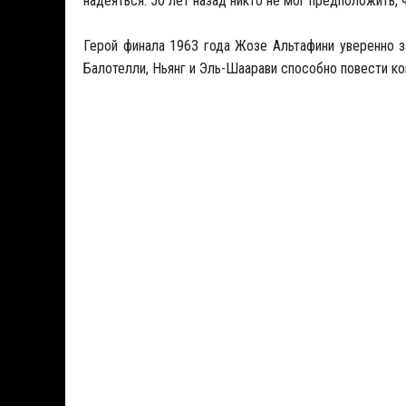
надеяться. 50 лет назад никто не мог предположить, 
Герой финала 1963 года Жозе Альтафини уверенно 
Балотелли, Ньянг и Эль-Шаарави способно повести к