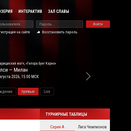
ОЗЕРИЯ
ИНТЕРАКТИВ
ЗАЛ СЛАВЫ
Войти
гистрация на сайте
Восстановить пароль
арищеский матч, «Гелора Бунг Карно»
лси — Милан
вгуста 2026, 15:00 МСК
ждение
превью
Live
новос
ТУРНИРНЫЕ ТАБЛИЦЫ
Серия А
Лига Чемпионов