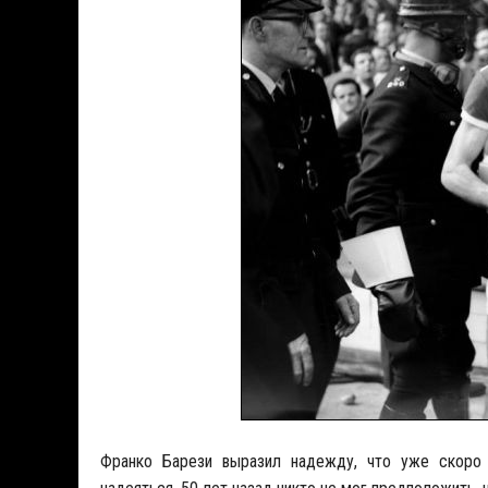
Франко Барези выразил надежду, что уже скоро