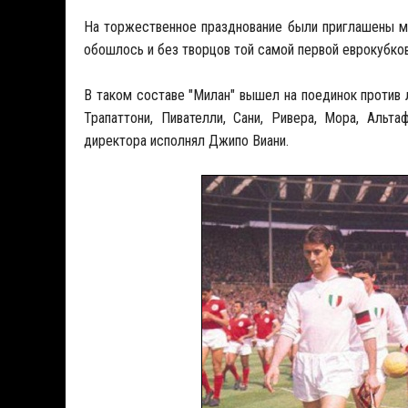
На торжественное празднование были приглашены мно
обошлось и без творцов той самой первой еврокубко
В таком составе "Милан" вышел на поединок против л
Трапаттони, Пивателли, Сани, Ривера, Мора, Аль
директора исполнял Джипо Виани.