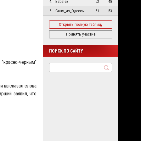
4.
Babalex
52
48
5.
Саня_из_Одессы
51
53
Открыть полную таблицу
Принять участие
ПОИСК ПО САЙТУ
у "красно-черным"
ни высказал слова
рший заявил, что