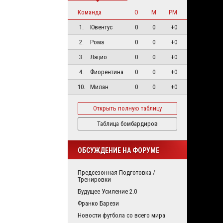
Команда
О
М
РМ
1.
Ювентус
0
0
+0
2.
Рома
0
0
+0
3.
Лацио
0
0
+0
4.
Фиорентина
0
0
+0
10.
Милан
0
0
+0
Открыть полную таблицу
Таблица бомбардиров
ОБСУЖДЕНИЕ НА ФОРУМЕ
Предсезонная Подготовка /
Тренировки
Будущее Усиление 2.0
Франко Барези
Новости футбола со всего мира