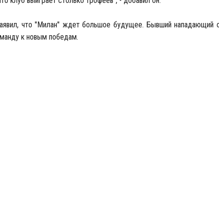
что клуб выиграет столько трофеев", - добавил он.
заявил, что "Милан" ждет большое будущее. Бывший нападающий о
оманду к новым победам.