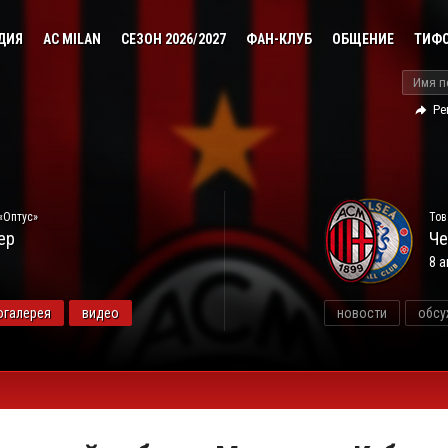
ДИЯ
AC MILAN
СЕЗОН 2026/2027
ФАН-КЛУБ
ОБЩЕНИЕ
ТИФ
Ре
«Оптус»
Тов
ер
Че
8 а
огалерея
видео
новости
обсу