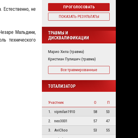
ПРОГОЛОСОВАТЬ
. Естественно, не
ПОКАЗАТЬ РЕЗУЛЬТАТЫ
 Чезаре Мальдини,
ТРАВМЫ И
ДИСКВАЛИФИКАЦИИ
оль технического
Марио Хила (травма)
Кристиан Пулишич (травма)
Все травмированные
ТОТАЛИЗАТОР
Участник
О
П
1.
vipmilan1910
58
53
2.
neo3001
57
47
3.
AviChoo
53
55