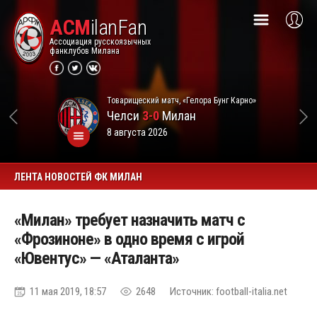
ACM
ilanFan
Ассоциация русскоязычных
фанклубов Милана
Товарищеский матч, «Гелора Бунг Карно»
Челси
3-0
Милан
8 августа 2026
ЛЕНТА НОВОСТЕЙ ФК МИЛАН
«Милан» требует назначить матч с
«Фрозиноне» в одно время с игрой
«Ювентус» — «Аталанта»
11 мая 2019, 18:57
2648
Источник: football-italia.net