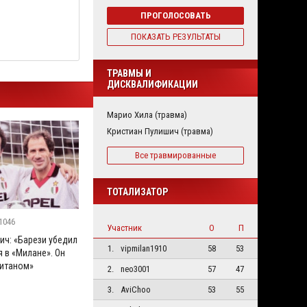
ПРОГОЛОСОВАТЬ
ПОКАЗАТЬ РЕЗУЛЬТАТЫ
ТРАВМЫ И
ДИСКВАЛИФИКАЦИИ
Марио Хила (травма)
Кристиан Пулишич (травма)
Все травмированные
ТОТАЛИЗАТОР
1046
Участник
О
П
ич: «Барези убедил
1.
vipmilan1910
58
53
 в «Милане». Он
итаном»
2.
neo3001
57
47
3.
AviChoo
53
55