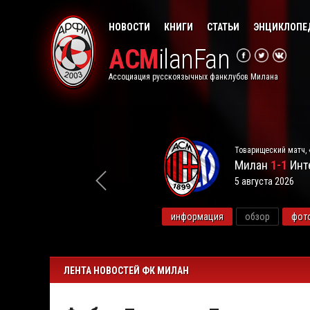
НОВОСТИ
КНИГИ
СТАТЬИ
ЭНЦИКЛОПЕ
ACM
ilanFan
Ассоциация русскоязычных фанклубов Милана
Товарищеский матч, 
Милан
1-1
Инт
5 августа 2026
видео
информация
обзор
фот
ЛЕНТА НОВОСТЕЙ ФК МИЛАН