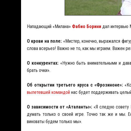
Нападающий «Милана»
Фабио Борини
дал интервью M
О крови на поле:
«Мистер, конечно, выражался фигур
слова всерьез! Важно не то, как мы играем. Важен ре
О конкурентах:
«Нужно быть внимательными и дават
брать очки».
Об открытии третьего яруса с «Фрозиноне»:
«Ко
вылетевшей командой
нас будет поддерживать целый
О зависимости от «Аталанты»:
«Я следую совету 
думать только о своей игре. Точно так же и мы. Е
виноваты будем только мы».