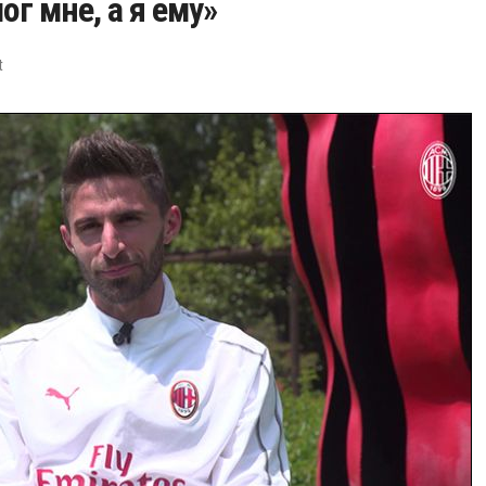
ог мне, а я ему»
t