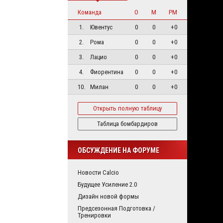
Команда
О
М
РМ
1.
Ювентус
0
0
+0
2.
Рома
0
0
+0
3.
Лацио
0
0
+0
4.
Фиорентина
0
0
+0
10.
Милан
0
0
+0
Открыть полную таблицу
Таблица бомбардиров
ОБСУЖДЕНИЕ НА ФОРУМЕ
Новости Calcio
Будущее Усиление 2.0
Дизайн новой формы
Предсезонная Подготовка /
Тренировки