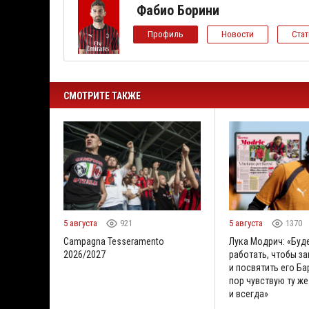
Фабио Борини
Профиль
Новости
Ста
СМОТРИТЕ ТАКЖЕ
5 августа
921
5 августа
1370
Campagna Tesseramento
Лука Модрич: «Буд
2026/2027
работать, чтобы за
и посвятить его Бар
пор чувствую ту же
и всегда»