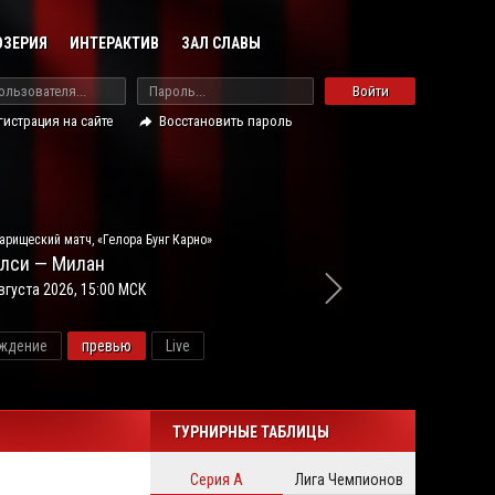
ОЗЕРИЯ
ИНТЕРАКТИВ
ЗАЛ СЛАВЫ
Войти
гистрация на сайте
Восстановить пароль
арищеский матч, «Гелора Бунг Карно»
лси — Милан
вгуста 2026, 15:00 МСК
ждение
превью
Live
новос
ТУРНИРНЫЕ ТАБЛИЦЫ
Серия А
Лига Чемпионов