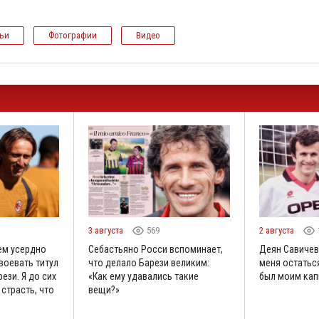
тьи
Фотографии
Видео
3 августа
569
2 августа
ем усердно
Себастьяно Росси вспоминает,
Деян Савичев
воевать титул
что делало Барези великим:
меня остаться
ези. Я до сих
«Как ему удавались такие
был моим кап
 страсть, что
вещи?»