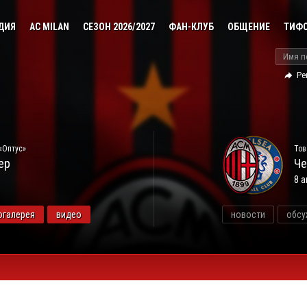
ДИЯ
AC MILAN
СЕЗОН 2026/2027
ФАН-КЛУБ
ОБЩЕНИЕ
ТИФ
Ре
«Оптус»
Тов
ер
Че
8 а
огалерея
видео
новости
обсу