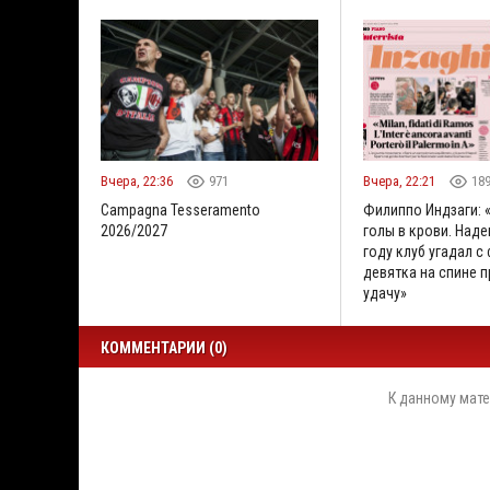
Вчера, 22:36
971
Вчера, 22:21
18
Campagna Tesseramento
Филиппо Индзаги: 
2026/2027
голы в крови. Наде
году клуб угадал с
девятка на спине 
удачу»
КОММЕНТАРИИ (0)
К данному мате