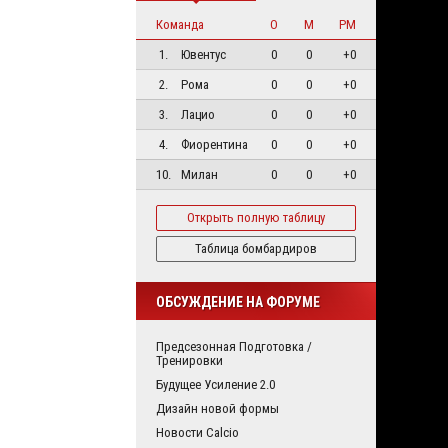
Команда
О
М
РМ
1.
Ювентус
0
0
+0
2.
Рома
0
0
+0
3.
Лацио
0
0
+0
4.
Фиорентина
0
0
+0
10.
Милан
0
0
+0
Открыть полную таблицу
Таблица бомбардиров
ОБСУЖДЕНИЕ НА ФОРУМЕ
Предсезонная Подготовка /
Тренировки
Будущее Усиление 2.0
Дизайн новой формы
Новости Calcio