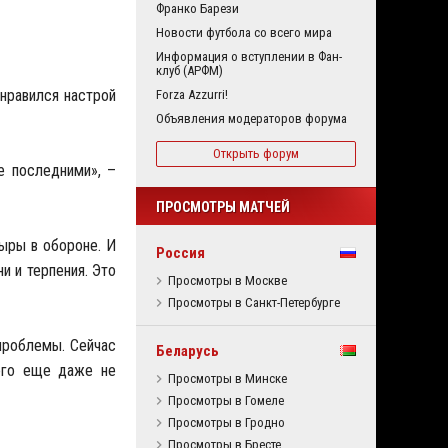
Франко Барези
Новости футбола со всего мира
Информация о вступлении в Фан-
клуб (АРФМ)
онравился настрой
Forza Azzurri!
Объявления модераторов форума
Открыть форум
де последними», –
ПРОСМОТРЫ МАТЧЕЙ
дыры в обороне. И
Россия
и и терпения. Это
Просмотры в Москве
Просмотры в Санкт-Петербурге
 проблемы. Сейчас
Беларусь
 его еще даже не
Просмотры в Минске
Просмотры в Гомеле
Просмотры в Гродно
Просмотры в Бресте