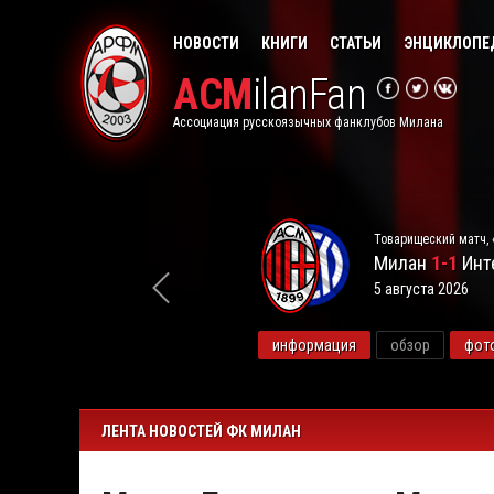
НОВОСТИ
КНИГИ
СТАТЬИ
ЭНЦИКЛОПЕ
ACM
ilanFan
Ассоциация русскоязычных фанклубов Милана
Товарищеский матч, 
Милан
1-1
Инт
5 августа 2026
видео
информация
обзор
фот
ЛЕНТА НОВОСТЕЙ ФК МИЛАН