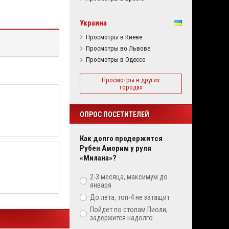
Украина
Просмотры в Киеве
Просмотры во Львове
Просмотры в Одессе
Просмотры в других
городах
ОПРОС ПОСЕТИТЕЛЕЙ
Как долго продержится
Рубен Аморим у руля
«Милана»?
2-3 месяца, максимум до
января
До лета, топ-4 не затащит
Пойдет по стопам Пиоли,
задержится надолго