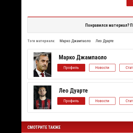
Понравился материал? П
Тэги материала:
Марко Джампаоло
Лео Дуарте
Марко Джампаоло
Профиль
Новости
Ста
Лео Дуарте
Профиль
Новости
Ста
СМОТРИТЕ ТАКЖЕ