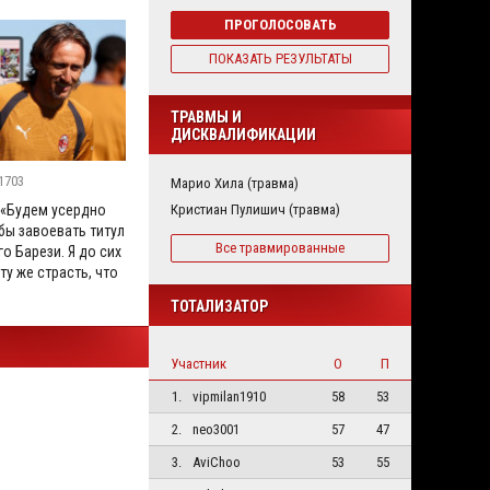
ПРОГОЛОСОВАТЬ
ПОКАЗАТЬ РЕЗУЛЬТАТЫ
ТРАВМЫ И
ДИСКВАЛИФИКАЦИИ
1703
Марио Хила (травма)
Кристиан Пулишич (травма)
 «Будем усердно
бы завоевать титул
Все травмированные
го Барези. Я до сих
ту же страсть, что
ТОТАЛИЗАТОР
Участник
О
П
1.
vipmilan1910
58
53
2.
neo3001
57
47
3.
AviChoo
53
55