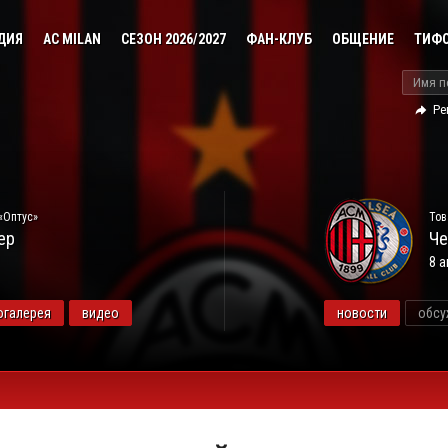
ДИЯ
AC MILAN
СЕЗОН 2026/2027
ФАН-КЛУБ
ОБЩЕНИЕ
ТИФ
Ре
«Оптус»
Тов
ер
Че
8 а
огалерея
видео
новости
обсу