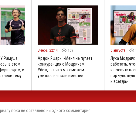
9
Вчера, 22:14
159
5 августа
«У Рамуша
Ардон Яшари: «Меня не пугает
Лука Модрич:
юсь, в этом
конкуренция с Модричем.
работать, что
 форвардом, и
Убежден, что мы сможем
и посвятить е
принесет ему
ужиться на поле вместе»
пор чувствую 
и всегда»
риалу пока не оставлено ни одного комментария.