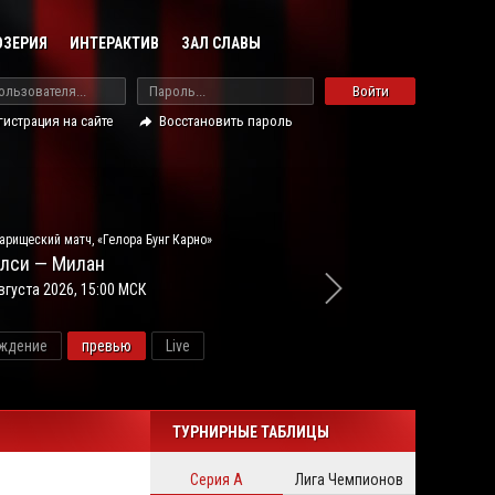
ОЗЕРИЯ
ИНТЕРАКТИВ
ЗАЛ СЛАВЫ
Войти
гистрация на сайте
Восстановить пароль
арищеский матч, «Гелора Бунг Карно»
лси — Милан
вгуста 2026, 15:00 МСК
ждение
превью
Live
новос
ТУРНИРНЫЕ ТАБЛИЦЫ
Серия А
Лига Чемпионов