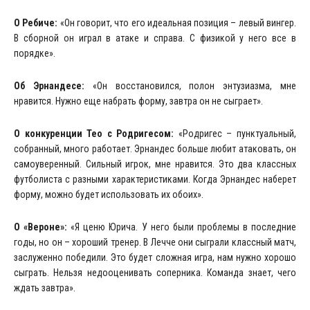
О Ребиче:
«Он говорит, что его идеальная позиция – левый вингер.
В сборной он играл в атаке и справа. С физикой у него все в
порядке».
Об Эрнандесе:
«Он восстановился, полон энтузиазма, мне
нравится. Нужно еще набрать форму, завтра он не сыграет».
О конкуренции Тео с Родригесом:
«Родригес – пунктуальный,
собранный, много работает. Эрнандес больше любит атаковать, он
самоуверенный. Сильный игрок, мне нравится. Это два классных
футболиста с разными характеристиками. Когда Эрнандес наберет
форму, можно будет использовать их обоих».
О «Вероне»:
«Я ценю Юрича. У него были проблемы в последние
годы, но он – хороший тренер. В Лечче они сыграли классный матч,
заслуженно победили. Это будет сложная игра, нам нужно хорошо
сыграть. Нельзя недооценивать соперника. Команда знает, чего
ждать завтра».