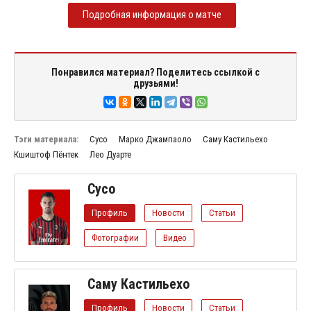
Подробная информация о матче
Понравился материал? Поделитесь ссылкой с
друзьями!
Тэги материала:
Сусо
Марко Джампаоло
Саму Кастильехо
Кшиштоф Пёнтек
Лео Дуарте
Сусо
Профиль
Новости
Статьи
Фотографии
Видео
Саму Кастильехо
Профиль
Новости
Статьи