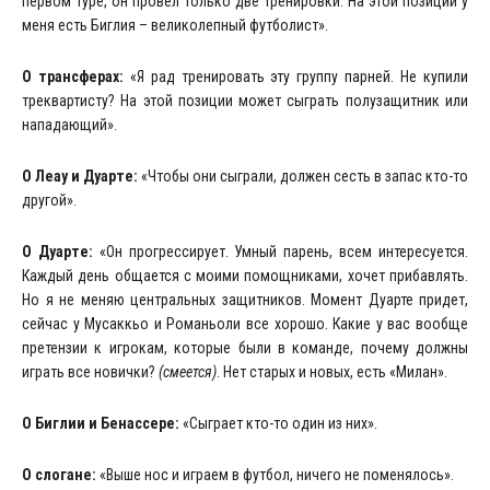
первом туре, он провел только две тренировки. На этой позиции у
меня есть Биглия – великолепный футболист».
О трансферах:
«Я рад тренировать эту группу парней. Не купили
треквартисту? На этой позиции может сыграть полузащитник или
нападающий».
О Леау и Дуарте:
«Чтобы они сыграли, должен сесть в запас кто-то
другой».
О Дуарте:
«Он прогрессирует. Умный парень, всем интересуется.
Каждый день общается с моими помощниками, хочет прибавлять.
Но я не меняю центральных защитников. Момент Дуарте придет,
сейчас у Мусаккьо и Романьоли все хорошо. Какие у вас вообще
претензии к игрокам, которые были в команде, почему должны
играть все новички?
(смеется)
. Нет старых и новых, есть «Милан».
О Биглии и Бенассере:
«Сыграет кто-то один из них».
О слогане:
«Выше нос и играем в футбол, ничего не поменялось».