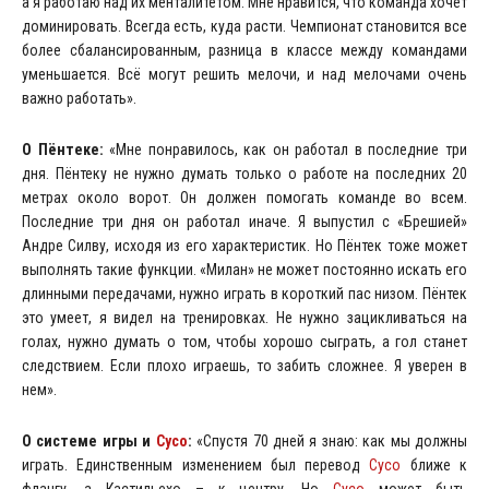
а я работаю над их менталитетом. Мне нравится, что команда хочет
доминировать. Всегда есть, куда расти. Чемпионат становится все
более сбалансированным, разница в классе между командами
уменьшается. Всё могут решить мелочи, и над мелочами очень
важно работать».
О Пёнтеке:
«Мне понравилось, как он работал в последние три
дня. Пёнтеку не нужно думать только о работе на последних 20
метрах около ворот. Он должен помогать команде во всем.
Последние три дня он работал иначе. Я выпустил с «Брешией»
Андре Силву, исходя из его характеристик. Но Пёнтек тоже может
выполнять такие функции. «Милан» не может постоянно искать его
длинными передачами, нужно играть в короткий пас низом. Пёнтек
это умеет, я видел на тренировках. Не нужно зацикливаться на
голах, нужно думать о том, чтобы хорошо сыграть, а гол станет
следствием. Если плохо играешь, то забить сложнее. Я уверен в
нем».
О системе игры и
Сусо
:
«Спустя 70 дней я знаю: как мы должны
играть. Единственным изменением был перевод
Сусо
ближе к
флангу, а Кастильехо – к центру. Но
Сусо
может быть