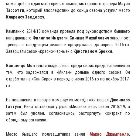
командой на один матч принял помощник главного тренера
Мауро
Тассотти
, который впоследствии до конца сезона уступил место
Кларенсу Зеедорфу
.
Кампанию 2014/15 команда провела под руководством бывшего
нападающего
Филиппо Индзаги
.
Синиша Михайлович
занял пост
тренера в следующем сезоне и продержался до апреля 2016-го.
Завершали сезон «красно-черные» с
Кристианом Брокки
.
Винченцо Монтелла
выделяется среди своих предшественников
тем, что задержался в «Милан» дольше одного сезона. Он
отработал на «Сан-Сиро» в период с июня 2016-го по ноябрь 2017-
го.
На повышение в первую команду из молодежки пошел
Дженнаро
Гаттузо
. Рино оставался у руля «Милана» весь сезон 2018/19, а
затем был уволен, согласившись расторгнуть контракт по
обоюдному согласию.
Место бывшего полузащитника занял
Марко Джампаоло
,