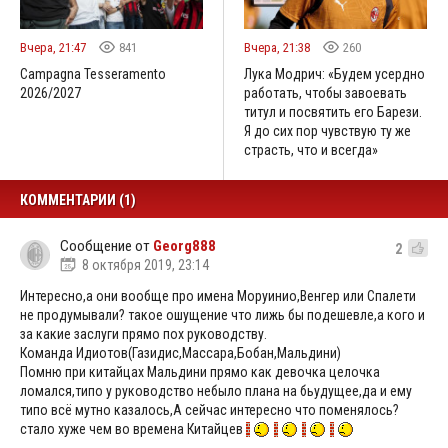
Вчера, 21:47
841
Вчера, 21:38
260
Campagna Tesseramento
Лука Модрич: «Будем усердно
2026/2027
работать, чтобы завоевать
титул и посвятить его Барези.
Я до сих пор чувствую ту же
страсть, что и всегда»
КОММЕНТАРИИ (1)
Сообщение от
Georg888
2
8 октября 2019, 23:14
Интересно,а они вообще про имена Моруинио,Венгер или Спалети
не продумывали? такое ошущение что лижь бы подешевле,а кого и
за какие заслуги прямо пох руководству.
Команда Идиотов(Газидис,Массара,Бобан,Мальдини)
Помню при китайцах Мальдини прямо как девочка целочка
ломался,типо у руководство небыло плана на бьудущее,да и ему
типо всё мутно казалось,А сейчас интересно что поменялось?
стало хуже чем во времена Китайцев