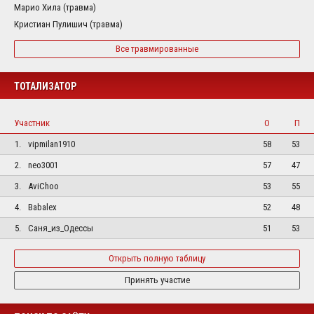
Марио Хила (травма)
Кристиан Пулишич (травма)
Все травмированные
ТОТАЛИЗАТОР
Участник
О
П
1.
vipmilan1910
58
53
2.
neo3001
57
47
3.
AviChoo
53
55
4.
Babalex
52
48
5.
Саня_из_Одессы
51
53
Открыть полную таблицу
Принять участие