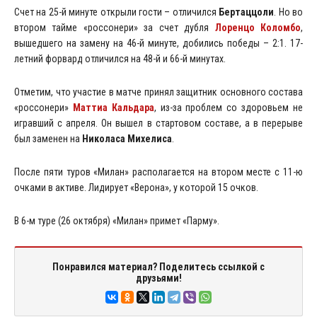
Счет на 25-й минуте открыли гости – отличился
Бертаццоли
. Но во
втором тайме «россонери» за счет дубля
Лоренцо Коломбо
,
вышедшего на замену на 46-й минуте, добились победы – 2:1. 17-
летний форвард отличился на 48-й и 66-й минутах.
Отметим, что участие в матче принял защитник основного состава
«россонери»
Маттиа Кальдара
, из-за проблем со здоровьем не
игравший с апреля. Он вышел в стартовом составе, а в перерыве
был заменен на
Николаса Михелиса
.
После пяти туров «Милан» располагается на втором месте с 11-ю
очками в активе. Лидирует «Верона», у которой 15 очков.
В 6-м туре (26 октября) «Милан» примет «Парму».
Понравился материал? Поделитесь ссылкой с
друзьями!