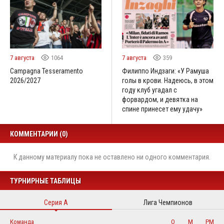
7 августа
1064
7 августа
359
Campagna Tesseramento
Филиппо Индзаги: «У Рамуша
2026/2027
голы в крови. Надеюсь, в этом
году клуб угадал с
форвардом, и девятка на
спине принесет ему удачу»
КОММЕНТАРИИ (0)
К данному материалу пока не оставлено ни одного комментария.
ТУРНИРНЫЕ ТАБЛИЦЫ
Серия А
Лига Чемпионов
Команда
О
М
РМ