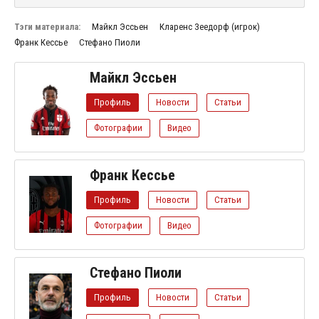
Тэги материала:
Майкл Эссьен
Кларенс Зеедорф (игрок)
Франк Кессье
Стефано Пиоли
Майкл Эссьен
Профиль
Новости
Статьи
Фотографии
Видео
Франк Кессье
Профиль
Новости
Статьи
Фотографии
Видео
Стефано Пиоли
Профиль
Новости
Статьи