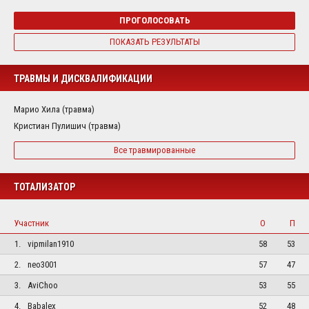
ПРОГОЛОСОВАТЬ
ПОКАЗАТЬ РЕЗУЛЬТАТЫ
ТРАВМЫ И ДИСКВАЛИФИКАЦИИ
Марио Хила (травма)
Кристиан Пулишич (травма)
Все травмированные
ТОТАЛИЗАТОР
Участник
О
П
1.
vipmilan1910
58
53
2.
neo3001
57
47
3.
AviChoo
53
55
4.
Babalex
52
48