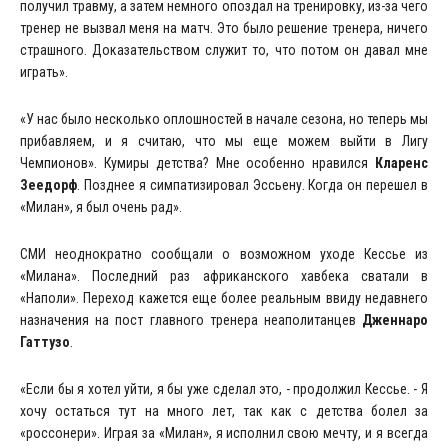
получил травму, а затем немного опоздал на тренировку, из-за чего
тренер не вызвал меня на матч. Это было решение тренера, ничего
страшного. Доказательством служит то, что потом он давал мне
играть».
«У нас было несколько оплошностей в начале сезона, но теперь мы
прибавляем, и я считаю, что мы еще можем выйти в Лигу
Чемпионов». Кумиры детства? Мне особенно нравился
Кларенс
Зеедорф
. Позднее я симпатизировал Эссьену. Когда он перешел в
«Милан», я был очень рад».
СМИ неоднократно сообщали о возможном уходе Кессье из
«Милана». Последний раз африканского хавбека сватали в
«Наполи». Переход кажется еще более реальным ввиду недавнего
назначения на пост главного тренера неаполитанцев
Дженнаро
Гаттузо
.
«Если бы я хотел уйти, я бы уже сделал это, - продолжил Кессье. - Я
хочу остаться тут на много лет, так как с детства болел за
«россонери». Играя за «Милан», я исполнил свою мечту, и я всегда