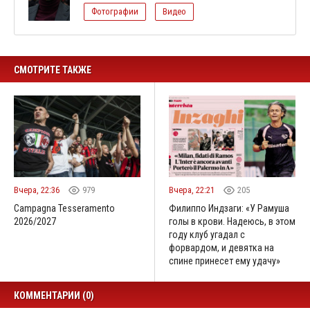
Фотографии
Видео
СМОТРИТЕ ТАКЖЕ
Вчера, 22:36
979
Вчера, 22:21
205
Campagna Tesseramento
Филиппо Индзаги: «У Рамуша
2026/2027
голы в крови. Надеюсь, в этом
году клуб угадал с
форвардом, и девятка на
спине принесет ему удачу»
КОММЕНТАРИИ (0)