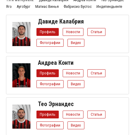
Яго
Аугсбург
Матиас Винья
Фабрисио Бустос
Индепендьенте
Давиде Калабрия
Профиль
Новости
Статьи
Фотографии
Видео
Андреа Конти
Профиль
Новости
Статьи
Фотографии
Видео
Тео Эрнандес
Профиль
Новости
Статьи
Фотографии
Видео