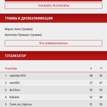
ПОКАЗАТЬ РЕЗУЛЬТАТЫ
ТРАВМЫ И ДИСКВАЛИФИКАЦИИ
Марио Хила (травма)
Кристиан Пулишич (травма)
Все травмированные
ТОТАЛИЗАТОР
Участник
О
П
1.
vipmilan1910
58
53
2.
neo3001
57
47
3.
AviChoo
53
55
4.
Babalex
52
48
5.
Саня_из_Одессы
51
53