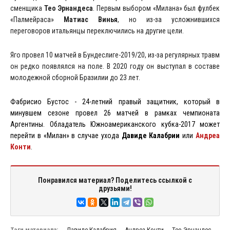
сменщика
Тео Эрнандеса
. Первым выбором «Милана» был фулбек
«Палмейраса»
Матиас Винья
, но из-за усложнившихся
переговоров итальянцы переключились на другие цели.
Яго провел 10 матчей в Бундеслиге-2019/20, из-за регулярных травм
он редко появлялся на поле. В 2020 году он выступал в составе
молодежной сборной Бразилии до 23 лет.
Фабрисио Бустос - 24-летний правый защитник, который в
минувшем сезоне провел 26 матчей в рамках чемпионата
Аргентины. Обладатель Южноамериканского кубка-2017 может
перейти в «Милан» в случае ухода
Давиде Калабрии
или
Андреа
Конти
.
Понравился материал? Поделитесь ссылкой с
друзьями!
Тэги материала:
Давиде Калабрия
Андреа Конти
Тео Эрнандес