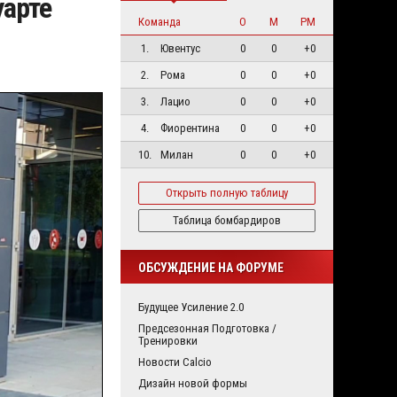
уарте
Команда
О
М
РМ
1.
Ювентус
0
0
+0
2.
Рома
0
0
+0
3.
Лацио
0
0
+0
4.
Фиорентина
0
0
+0
10.
Милан
0
0
+0
Открыть полную таблицу
Таблица бомбардиров
ОБСУЖДЕНИЕ НА ФОРУМЕ
Будущее Усиление 2.0
Предсезонная Подготовка /
Тренировки
Новости Calcio
Дизайн новой формы