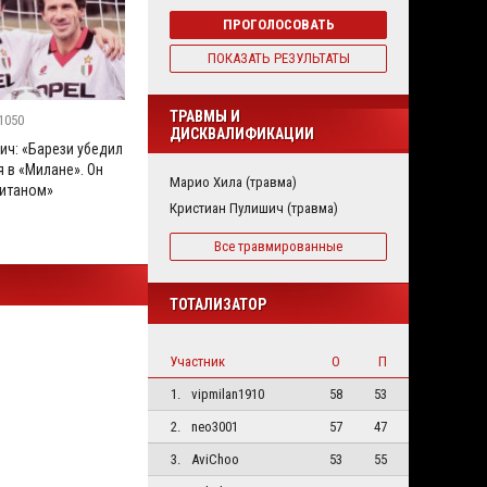
ПРОГОЛОСОВАТЬ
ПОКАЗАТЬ РЕЗУЛЬТАТЫ
ТРАВМЫ И
1050
ДИСКВАЛИФИКАЦИИ
ич: «Барези убедил
 в «Милане». Он
Марио Хила (травма)
итаном»
Кристиан Пулишич (травма)
Все травмированные
ТОТАЛИЗАТОР
Участник
О
П
1.
vipmilan1910
58
53
2.
neo3001
57
47
3.
AviChoo
53
55