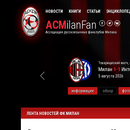
НОВОСТИ
КНИГИ
СТАТЬИ
ЭНЦИКЛОПЕ
ACM
ilanFan
Ассоциация русскоязычных фанклубов Милана
Товарищеский матч, 
Милан
1-1
Инт
5 августа 2026
видео
информация
обзор
фот
ЛЕНТА НОВОСТЕЙ ФК МИЛАН