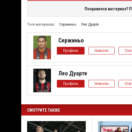
Понравился материал? П
Тэги материала:
Сержиньо
Лео Дуарте
Сержиньо
Профиль
Новости
Ста
Лео Дуарте
Профиль
Новости
Ста
СМОТРИТЕ ТАКЖЕ