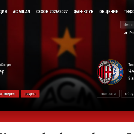
ДИЯ
AC MILAN
СЕЗОН 2026/2027
ФАН-КЛУБ
ОБЩЕНИЕ
ТИФ
Ре
«Оптус»
Тов
ер
Че
8 а
огалерея
видео
новости
обсу