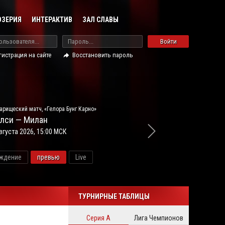
ОЗЕРИЯ
ИНТЕРАКТИВ
ЗАЛ СЛАВЫ
Войти
гистрация на сайте
Восстановить пароль
арищеский матч, «Гелора Бунг Карно»
лси — Милан
вгуста 2026, 15:00 МСК
ждение
превью
Live
новос
ТУРНИРНЫЕ ТАБЛИЦЫ
Серия А
Лига Чемпионов