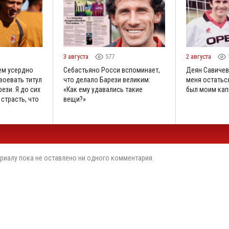
3 августа
577
2 августа
ем усердно
Себастьяно Росси вспоминает,
Деян Савичев
воевать титул
что делало Барези великим:
меня остаться
ези. Я до сих
«Как ему удавались такие
был моим кап
 страсть, что
вещи?»
риалу пока не оставлено ни одного комментария.