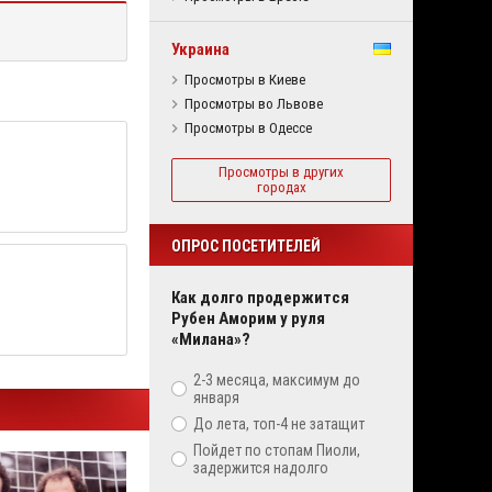
Украина
Просмотры в Киеве
Просмотры во Львове
Просмотры в Одессе
Просмотры в других
городах
ОПРОС ПОСЕТИТЕЛЕЙ
Как долго продержится
Рубен Аморим у руля
«Милана»?
2-3 месяца, максимум до
января
До лета, топ-4 не затащит
Пойдет по стопам Пиоли,
задержится надолго