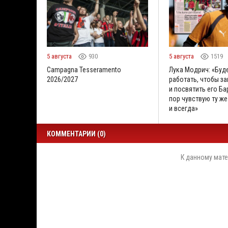
5 августа
930
5 августа
1519
Campagna Tesseramento
Лука Модрич: «Буд
2026/2027
работать, чтобы за
и посвятить его Бар
пор чувствую ту же
и всегда»
КОММЕНТАРИИ (0)
К данному мате