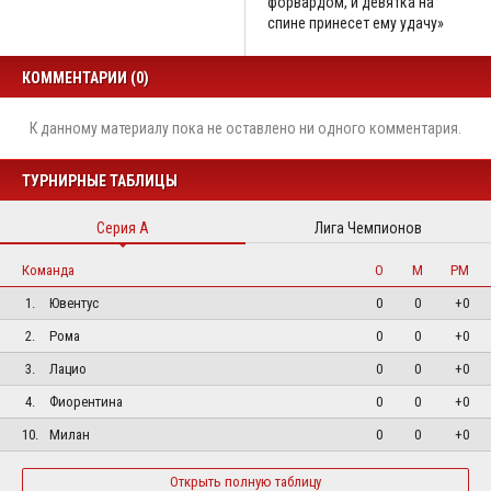
форвардом, и девятка на
спине принесет ему удачу»
КОММЕНТАРИИ (0)
К данному материалу пока не оставлено ни одного комментария.
ТУРНИРНЫЕ ТАБЛИЦЫ
Серия А
Лига Чемпионов
Команда
О
М
РМ
1.
Ювентус
0
0
+0
2.
Рома
0
0
+0
3.
Лацио
0
0
+0
4.
Фиорентина
0
0
+0
10.
Милан
0
0
+0
Открыть полную таблицу