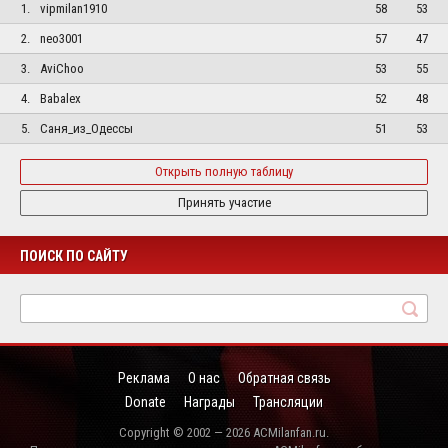
1.
vipmilan1910
58
53
2.
neo3001
57
47
3.
AviChoo
53
55
4.
Babalex
52
48
5.
Саня_из_Одессы
51
53
Открыть полную таблицу
Принять участие
ПОИСК ПО САЙТУ
Реклама
О нас
Обратная связь
Donate
Награды
Трансляции
Copyright © 2002 — 2026 ACMilanfan.ru.