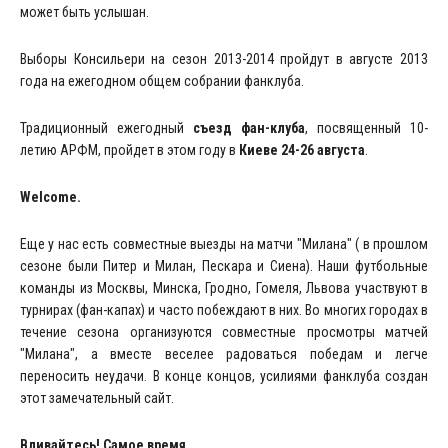
может быть услышан.
Выборы Консильери на сезон 2013-2014 пройдут в августе 2013
года на ежегодном общем собрании фанклуба.
Традиционный ежегодный
съезд фан-клуба
, посвященный 10-
летию АРФМ, пройдет в этом году в
Киеве 24-26 августа
.
Welcome.
Еще у нас есть совместные выезды на матчи "Милана" ( в прошлом
сезоне были Питер и Милан, Пескара и Сиена). Наши футбольные
команды из Москвы, Минска, Гродно, Гомеля, Львова участвуют в
турнирах (фан-капах) и часто побеждают в них. Во многих городах в
течение сезона организуются совместные просмотры матчей
"Милана", а вместе веселее радоваться победам и легче
переносить неудачи. В конце концов, усилиями фанклуба создан
этот замечательный сайт.
Вливайтесь! Самое время.