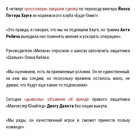
В четверг
«россонери» закрыли сделку
по переходу вингера
Йенса
Петера
Хауге
из норвежского клуба «Буде-Глимт».
«Это правда, я говорил, что мы не подпишем Хауге, но травма
Анте
Ребича
вынудила нас поменять мнение и ускорить операцию».
Руководителя «Милана» спросили о шансах заполучить защитника
«Шальке» Озана Кабака.
«Мы оцениваем, есть ли приемлемые условия. Он не единственный,
за кем мы следим, но поскольку времени осталось мало, не
думаю, что будут еще какие-то подписания».
Сегодня
«дьяволы» объявили об аренде
правого защитника
«Манчестер Юнайтед»
Диогу Далота
без опции выкупа.
«Мы рады, он качественный игрок и сможет принести пользу
команде».