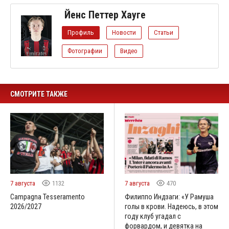
Йенс Петтер Хауге
Профиль
Новости
Статьи
Фотографии
Видео
СМОТРИТЕ ТАКЖЕ
7 августа
1132
7 августа
470
Campagna Tesseramento
Филиппо Индзаги: «У Рамуша
2026/2027
голы в крови. Надеюсь, в этом
году клуб угадал с
форвардом, и девятка на