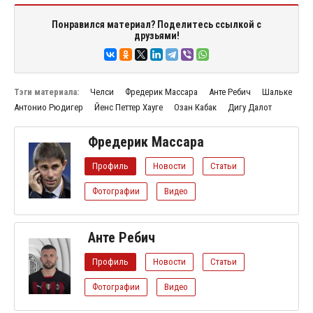
Понравился материал? Поделитесь ссылкой с
друзьями!
Тэги материала:
Челси
Фредерик Массара
Анте Ребич
Шальке
Антонио Рюдигер
Йенс Петтер Хауге
Озан Кабак
Дигу Далот
Фредерик Массара
Профиль
Новости
Статьи
Фотографии
Видео
Анте Ребич
Профиль
Новости
Статьи
Фотографии
Видео