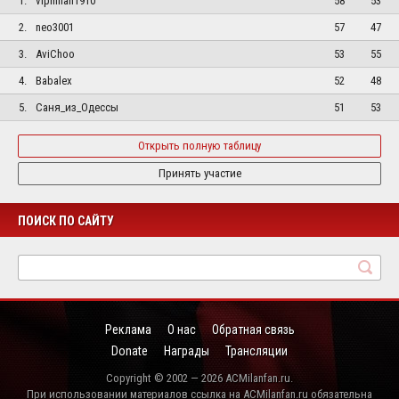
1.
vipmilan1910
58
53
2.
neo3001
57
47
3.
AviChoo
53
55
4.
Babalex
52
48
5.
Саня_из_Одессы
51
53
Открыть полную таблицу
Принять участие
ПОИСК ПО САЙТУ
Реклама
О нас
Обратная связь
Donate
Награды
Трансляции
Copyright © 2002 — 2026 ACMilanfan.ru.
При использовании материалов ссылка на ACMilanfan.ru обязательна