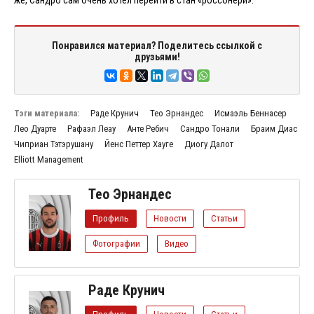
Понравился материал? Поделитесь ссылкой с
друзьями!
Тэги материала:
Раде Крунич
Тео Эрнандес
Исмаэль Беннасер
Лео Дуарте
Рафаэл Леау
Анте Ребич
Сандро Тонали
Браим Диас
Чиприан Тэтэрушану
Йенс Петтер Хауге
Диогу Далот
Elliott Management
Тео Эрнандес
Профиль
Новости
Статьи
Фотографии
Видео
Раде Крунич