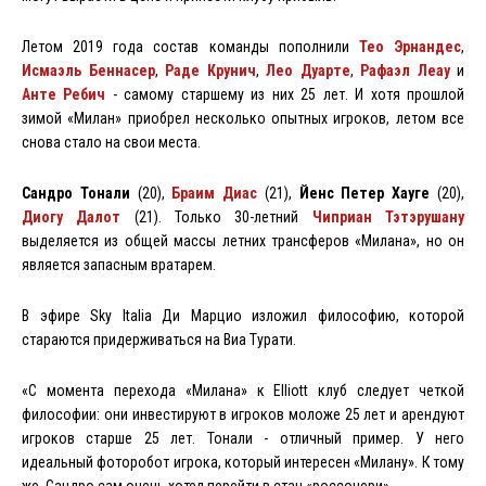
Летом 2019 года состав команды пополнили
Тео Эрнандес
,
Исмаэль Беннасер
,
Раде Крунич
,
Лео Дуарте
,
Рафаэл Леау
и
Анте Ребич
- самому старшему из них 25 лет. И хотя прошлой
зимой «Милан» приобрел несколько опытных игроков, летом все
снова стало на свои места.
Сандро Тонали
(20),
Браим Диас
(21),
Йенс Петер Хауге
(20),
Диогу Далот
(21). Только 30-летний
Чиприан Тэтэрушану
выделяется из общей массы летних трансферов «Милана», но он
является запасным вратарем.
В эфире Sky Italia Ди Марцио изложил философию, которой
стараются придерживаться на Виа Турати.
«С момента перехода «Милана» к Elliott клуб следует четкой
философии: они инвестируют в игроков моложе 25 лет и арендуют
игроков старше 25 лет. Тонали - отличный пример. У него
идеальный фоторобот игрока, который интересен «Милану». К тому
же, Сандро сам очень хотел перейти в стан «россонери».