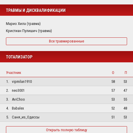
ТРАВМЫ И ДИСКВАЛИФИКАЦИИ
Марио Хила (травма)
Кристиан Пулишич (травма)
Все травмированные
ТОТАЛИЗАТОР
Участник
О
П
1.
vipmilan1910
58
53
2.
neo3001
57
47
3.
AviChoo
53
55
4.
Babalex
52
48
5.
Саня_из_Одессы
51
53
Открыть полную таблицу