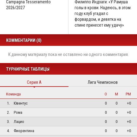
Campagna Tesseramento
Филиппо Индзаги: «У Рамуша
2026/2027
голы в крови. Надеюсь, в этом
году клуб угадал с
форвардом, и девятка на
спине принесет ему удачу»
КОММЕНТАРИИ (0)
К данному материалу пока не оставлено ни одного комментария.
ТУРНИРНЫЕ ТАБЛИЦЫ
Серия А
Лига Чемпионов
Команда
О
М
РМ
1.
Ювентус
0
0
+0
2.
Рома
0
0
+0
3.
Лацио
0
0
+0
4.
Фиорентина
0
0
+0