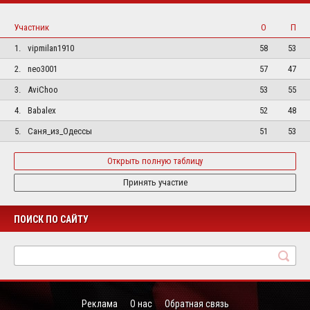
Участник
О
П
1.
vipmilan1910
58
53
2.
neo3001
57
47
3.
AviChoo
53
55
4.
Babalex
52
48
5.
Саня_из_Одессы
51
53
Открыть полную таблицу
Принять участие
ПОИСК ПО САЙТУ
Реклама
О нас
Обратная связь