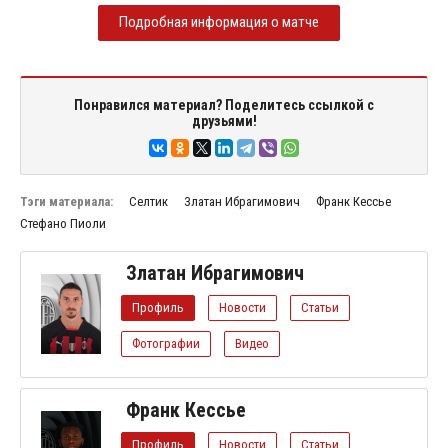
Подробная информация о матче
Понравился материал? Поделитесь ссылкой с
друзьями!
Тэги материала:
Селтик
Златан Ибрагимович
Франк Кессье
Стефано Пиоли
Златан Ибрагимович
Профиль
Новости
Статьи
Фотографии
Видео
Франк Кессье
Профиль
Новости
Статьи