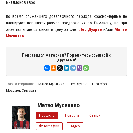
миллионов евро.
Во время ближайшего дозаявочного периода красно-черные не
планируют повышать размер предложения по Симакану, но при
этом попытаются снизить цену за счет
Лео Дуарте
и/или
Матео
Мусаккио
.
Понравился материал? Поделитесь ссылкой с
друзьями!
Тэги материала:
Матео Мусаккио
Лео Дуарте
Страсбур
Мохамед Симакан
Матео Мусаккио
Профиль
Новости
Статьи
Фотографии
Видео