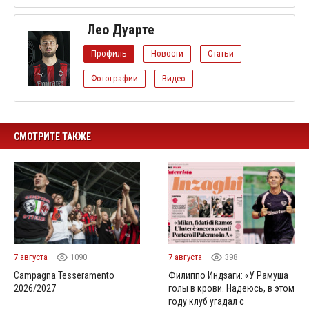
Лео Дуарте
Профиль
Новости
Статьи
Фотографии
Видео
СМОТРИТЕ ТАКЖЕ
7 августа
1090
7 августа
398
Campagna Tesseramento
Филиппо Индзаги: «У Рамуша
2026/2027
голы в крови. Надеюсь, в этом
году клуб угадал с