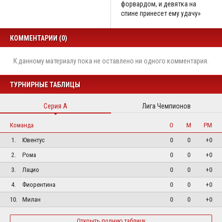
форвардом, и девятка на
спине принесет ему удачу»
КОММЕНТАРИИ (0)
К данному материалу пока не оставлено ни одного комментария.
ТУРНИРНЫЕ ТАБЛИЦЫ
Серия А
Лига Чемпионов
Команда
О
М
РМ
1.
Ювентус
0
0
+0
2.
Рома
0
0
+0
3.
Лацио
0
0
+0
4.
Фиорентина
0
0
+0
10.
Милан
0
0
+0
Открыть полную таблицу