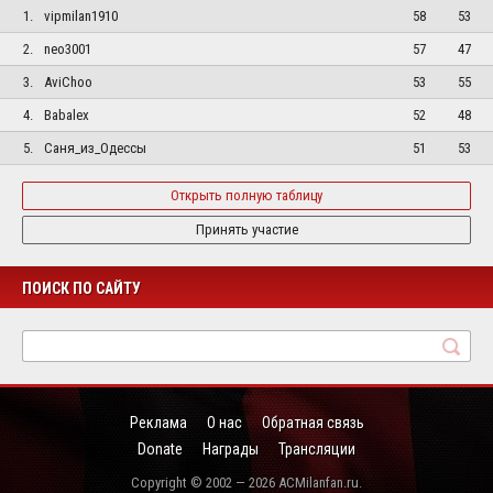
1.
vipmilan1910
58
53
2.
neo3001
57
47
3.
AviChoo
53
55
4.
Babalex
52
48
5.
Саня_из_Одессы
51
53
Открыть полную таблицу
Принять участие
ПОИСК ПО САЙТУ
Реклама
О нас
Обратная связь
Donate
Награды
Трансляции
Copyright © 2002 — 2026 ACMilanfan.ru.