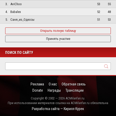
3.
AviChoo
53
55
4.
Babalex
52
48
5.
Саня_из_Одессы
51
53
Открыть полную таблицу
Принять участие
ПОИСК ПО САЙТУ
Реклама
О нас
Обратная связь
Donate
Награды
Трансляции
Copyright © 2002 — 2026 ACMilanfan.ru.
При использовании материалов ссылка на ACMilanfan.ru обязательна
Разработка сайта — Кирилл Курек