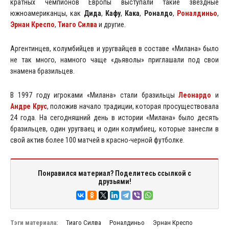
кратных чемпионов Европы выступали такие звездные
южноамериканцы, как
Дида
,
Кафу
,
Кака
,
Роналдо
,
Роналдиньо
,
Эрнан Креспо
,
Тиаго Силва
и другие.
Аргентинцев, колумбийцев и уругвайцев в составе «Милана» было
не так много, намного чаще «дьяволы» приглашали под свои
знамена бразильцев.
В 1997 году игроками «Милана» стали бразильцы
Леонардо
и
Андре Крус
, положив начало традиции, которая просуществовала
24 года. На сегодняшний день в истории «Милана» было десять
бразильцев, один уругваец и один колумбиец, которые занесли в
свой актив более 100 матчей в красно-черной футболке.
Понравился материал? Поделитесь ссылкой с
друзьями!
Тэги материала:
Тиаго Силва
Роналдиньо
Эрнан Креспо