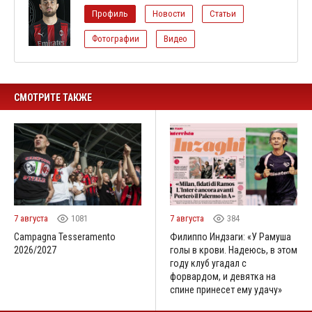
Профиль
Новости
Статьи
Фотографии
Видео
СМОТРИТЕ ТАКЖЕ
7 августа
1081
7 августа
384
Campagna Tesseramento
Филиппо Индзаги: «У Рамуша
2026/2027
голы в крови. Надеюсь, в этом
году клуб угадал с
форвардом, и девятка на
спине принесет ему удачу»