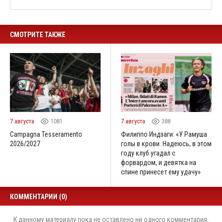
СМОТРИТЕ ТАКЖЕ
7 августа
1081
7 августа
388
Campagna Tesseramento
Филиппо Индзаги: «У Рамуша
2026/2027
голы в крови. Надеюсь, в этом
году клуб угадал с
форвардом, и девятка на
спине принесет ему удачу»
КОММЕНТАРИИ (0)
К данному материалу пока не оставлено ни одного комментария.