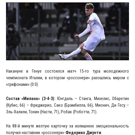
Накануне в Генуе состоялся матч 15-го тура молодежного
чемпионата Италии, в котором «россонери» разошлись миром с
«грифонами» (0:0).
Состав «Милана» (3-4-3):
Юнгдаль – Станга, Михелис, Обаретин
(Кубис, 66) – Фриджерио, Сако (Брамбилла, 66), Мионич, Ди Гесу –
Эль-Халили, Тонин (Насти, 71), Робак (Роботти, 71).
На 88-й минуте желтую карточку за излишнюю эмоциональность
получил наставник «россонери»
Федерико Джунти
.