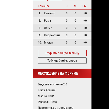
Команда
О
М
РМ
1.
Ювентус
0
0
+0
2.
Рома
0
0
+0
3.
Лацио
0
0
+0
4.
Фиорентина
0
0
+0
10.
Милан
0
0
+0
Открыть полную таблицу
Таблица бомбардиров
ОБСУЖДЕНИЕ НА ФОРУМЕ
Будущее Усиление 2.0
Forza Azzurri!
Марио Хила
Рафаэль Леао
Перекличка с просмотров