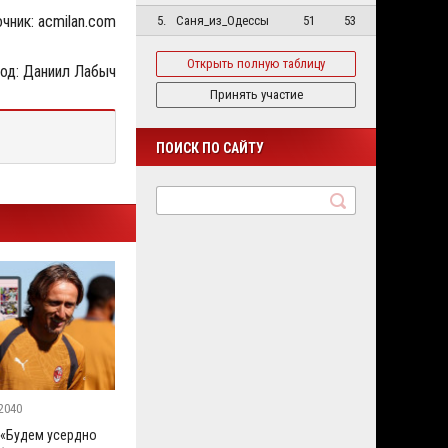
чник: acmilan.com
5.
Саня_из_Одессы
51
53
Открыть полную таблицу
од: Даниил Лабыч
Принять участие
ПОИСК ПО САЙТУ
2040
 «Будем усердно