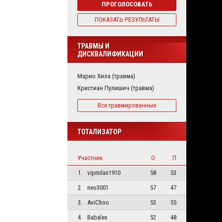
ПРОГОЛОСОВАТЬ
ПОКАЗАТЬ РЕЗУЛЬТАТЫ
ТРАВМЫ И
ДИСКВАЛИФИКАЦИИ
Марио Хила (травма)
Кристиан Пулишич (травма)
Все травмированные
ТОТАЛИЗАТОР
Участник
О
П
1.
vipmilan1910
58
53
2.
neo3001
57
47
3.
AviChoo
53
55
4.
Babalex
52
48