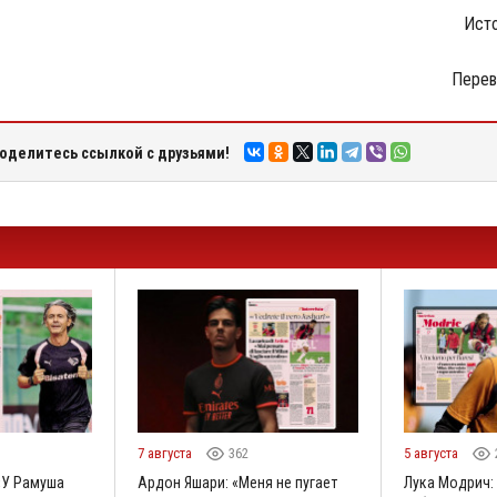
Исто
Перев
оделитесь ссылкой с друзьями!
7 августа
362
5 августа
«У Рамуша
Ардон Яшари: «Меня не пугает
Лука Модрич: