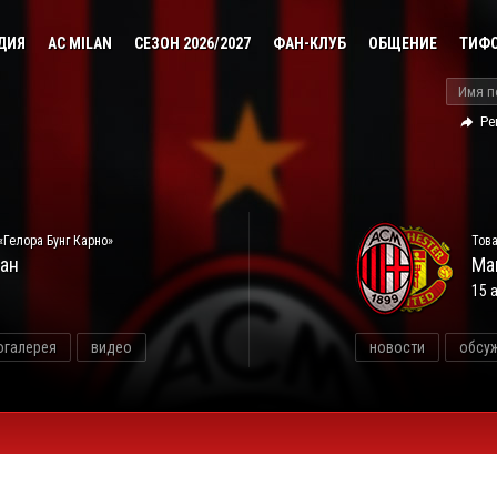
ДИЯ
AC MILAN
СЕЗОН 2026/2027
ФАН-КЛУБ
ОБЩЕНИЕ
ТИФ
Ре
«Гелора Бунг Карно»
Това
ан
Ма
15 
огалерея
видео
новости
обсу