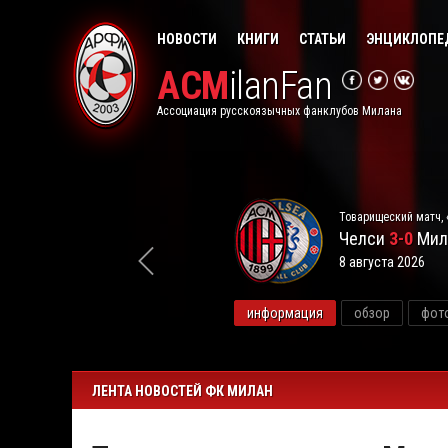
НОВОСТИ
КНИГИ
СТАТЬИ
ЭНЦИКЛОПЕ
ACM
ilanFan
Ассоциация русскоязычных фанклубов Милана
Товарищеский матч, 
Челси
3-0
Мил
8 августа 2026
видео
информация
обзор
фот
ЛЕНТА НОВОСТЕЙ ФК МИЛАН