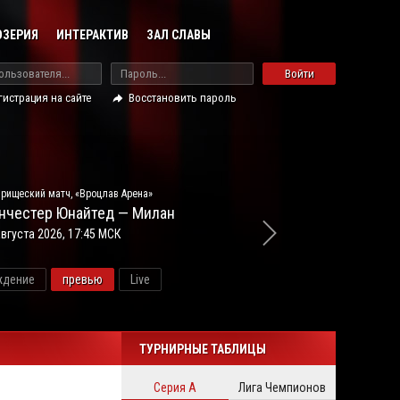
ОЗЕРИЯ
ИНТЕРАКТИВ
ЗАЛ СЛАВЫ
Войти
гистрация на сайте
Восстановить пароль
рищеский матч, «Вроцлав Арена»
нчестер Юнайтед — Милан
августа 2026, 17:45 МСК
ждение
превью
Live
ново
ТУРНИРНЫЕ ТАБЛИЦЫ
Серия А
Лига Чемпионов