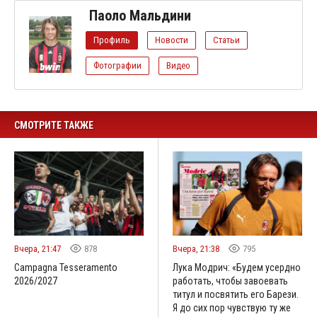
Паоло Мальдини
Профиль
Новости
Статьи
Фотографии
Видео
СМОТРИТЕ ТАКЖЕ
Вчера, 21:47
878
Вчера, 21:38
795
Campagna Tesseramento
Лука Модрич: «Будем усердно
2026/2027
работать, чтобы завоевать
титул и посвятить его Барези.
Я до сих пор чувствую ту же