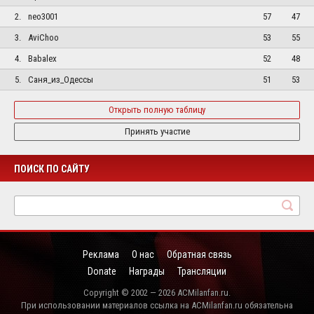
2.
neo3001
57
47
3.
AviChoo
53
55
4.
Babalex
52
48
5.
Саня_из_Одессы
51
53
Открыть полную таблицу
Принять участие
ПОИСК ПО САЙТУ
Реклама
О нас
Обратная связь
Donate
Награды
Трансляции
Copyright © 2002 — 2026 ACMilanfan.ru.
При использовании материалов ссылка на ACMilanfan.ru обязательна