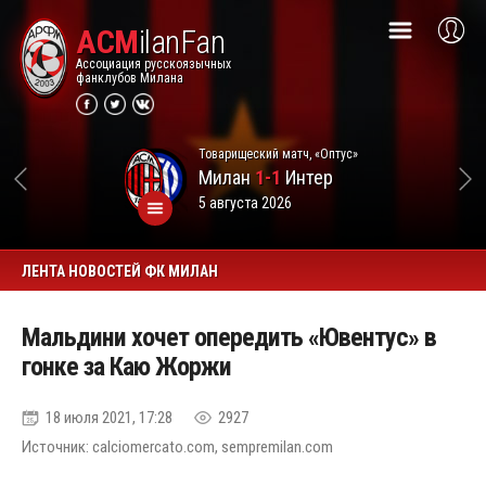
ACM
ilanFan
Ассоциация русскоязычных
фанклубов Милана
Товарищеский матч, «Оптус»
Милан
1-1
Интер
5 августа 2026
ЛЕНТА НОВОСТЕЙ ФК МИЛАН
Мальдини хочет опередить «Ювентус» в
гонке за Каю Жоржи
18 июля 2021, 17:28
2927
Источник: calciomercato.com, sempremilan.com