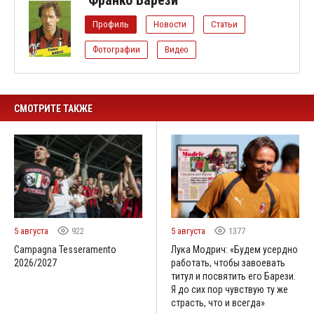
Профиль
Новости
Статьи
Фотографии
Видео
СМОТРИТЕ ТАКЖЕ
5 августа
922
5 августа
1377
Campagna Tesseramento
Лука Модрич: «Будем усердно
2026/2027
работать, чтобы завоевать
титул и посвятить его Барези.
Я до сих пор чувствую ту же
страсть, что и всегда»