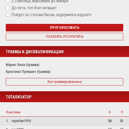
2-3 месяца, максимум до января
До лета, топ-4 не затащит
Пойдет по стопам Пиоли, задержится надолго
ПРОГОЛОСОВАТЬ
ПОКАЗАТЬ РЕЗУЛЬТАТЫ
ТРАВМЫ И ДИСКВАЛИФИКАЦИИ
Марио Хила (травма)
Кристиан Пулишич (травма)
Все травмированные
ТОТАЛИЗАТОР
Участник
О
П
1.
vipmilan1910
58
53