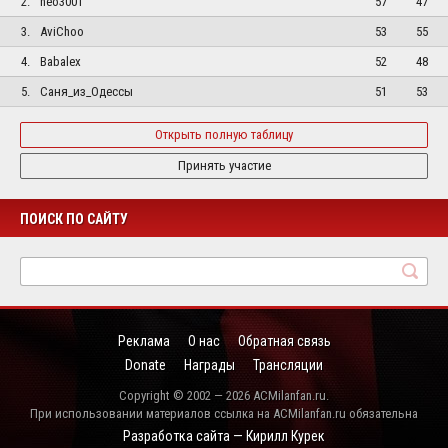
2.
neo3001
57
47
3.
AviChoo
53
55
4.
Babalex
52
48
5.
Саня_из_Одессы
51
53
Открыть полную таблицу
Принять участие
ПОИСК ПО САЙТУ
Реклама
О нас
Обратная связь
Donate
Награды
Трансляции
Copyright © 2002 — 2026 ACMilanfan.ru.
При использовании материалов ссылка на ACMilanfan.ru обязательна
Разработка сайта — Кирилл Курек