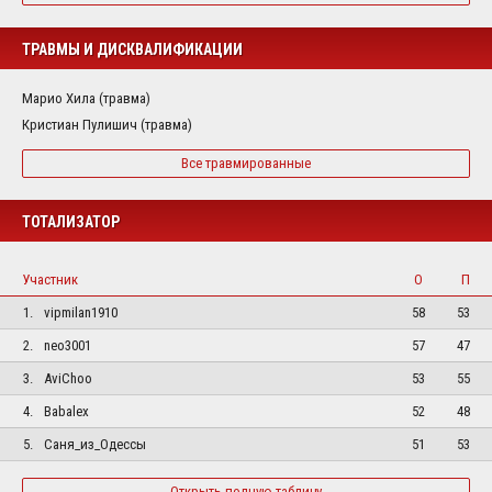
ТРАВМЫ И ДИСКВАЛИФИКАЦИИ
Марио Хила (травма)
Кристиан Пулишич (травма)
Все травмированные
ТОТАЛИЗАТОР
Участник
О
П
1.
vipmilan1910
58
53
2.
neo3001
57
47
3.
AviChoo
53
55
4.
Babalex
52
48
5.
Саня_из_Одессы
51
53
Открыть полную таблицу