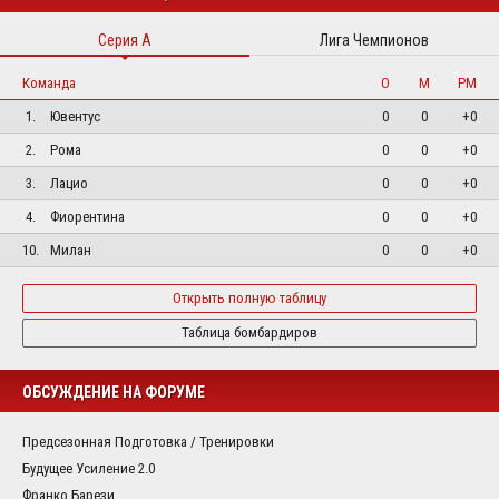
Серия А
Лига Чемпионов
Команда
О
М
РМ
1.
Ювентус
0
0
+0
2.
Рома
0
0
+0
3.
Лацио
0
0
+0
4.
Фиорентина
0
0
+0
10.
Милан
0
0
+0
Открыть полную таблицу
Таблица бомбардиров
ОБСУЖДЕНИЕ НА ФОРУМЕ
Предсезонная Подготовка / Тренировки
Будущее Усиление 2.0
Франко Барези