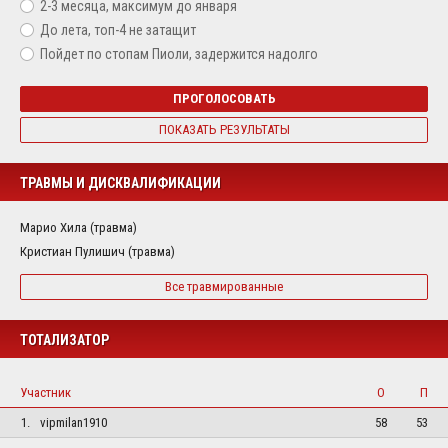
2-3 месяца, максимум до января
До лета, топ-4 не затащит
Пойдет по стопам Пиоли, задержится надолго
ПРОГОЛОСОВАТЬ
ПОКАЗАТЬ РЕЗУЛЬТАТЫ
ТРАВМЫ И ДИСКВАЛИФИКАЦИИ
Марио Хила (травма)
Кристиан Пулишич (травма)
Все травмированные
ТОТАЛИЗАТОР
Участник
О
П
1.
vipmilan1910
58
53