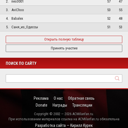
2.
neo3001
57
47
3.
AviChoo
53
55
4.
Babalex
52
48
5.
Саня_из_Одессы
51
53
Открыть полную таблицу
Принять участие
ПОИСК ПО САЙТУ
Реклама
О нас
Обратная связь
Donate
Награды
Трансляции
Copyright © 2002 — 2026 ACMilanfan.ru.
При использовании материалов ссылка на ACMilanfan.ru обязательна
Разработка сайта — Кирилл Курек