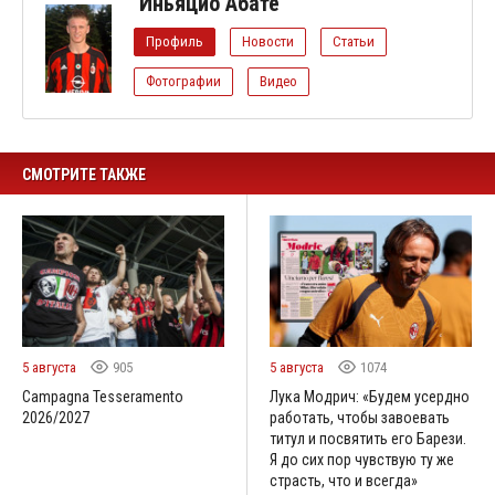
Иньяцио Абате
Профиль
Новости
Статьи
Фотографии
Видео
СМОТРИТЕ ТАКЖЕ
5 августа
905
5 августа
1074
Campagna Tesseramento
Лука Модрич: «Будем усердно
2026/2027
работать, чтобы завоевать
титул и посвятить его Барези.
Я до сих пор чувствую ту же
страсть, что и всегда»