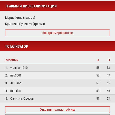
ТРАВМЫ И ДИСКВАЛИФИКАЦИИ
Марио Хила (травма)
Кристиан Пулишич (травма)
Все травмированные
ТОТАЛИЗАТОР
Участник
О
П
1.
vipmilan1910
58
53
2.
neo3001
57
47
3.
AviChoo
53
55
4.
Babalex
52
48
5.
Саня_из_Одессы
51
53
Открыть полную таблицу