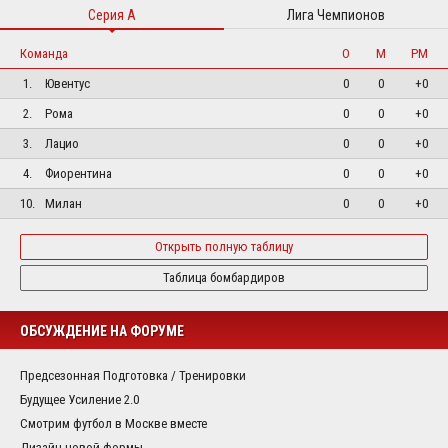
Серия А
Лига Чемпионов
Команда
О
М
РМ
1.
Ювентус
0
0
+0
2.
Рома
0
0
+0
3.
Лацио
0
0
+0
4.
Фиорентина
0
0
+0
10.
Милан
0
0
+0
Открыть полную таблицу
Таблица бомбардиров
ОБСУЖДЕНИЕ НА ФОРУМЕ
Предсезонная Подготовка / Тренировки
Будущее Усиление 2.0
Смотрим футбол в Москве вместе
Дизайн новой формы