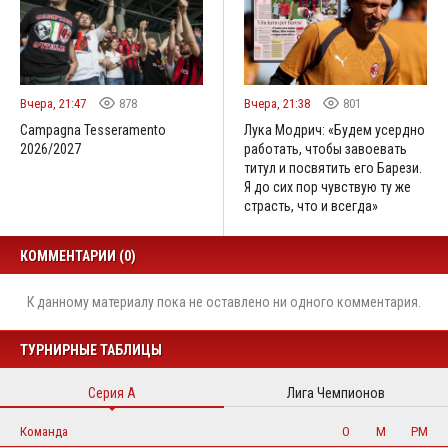
Вчера, 21:47
878
Вчера, 21:38
801
Campagna Tesseramento
Лука Модрич: «Будем усердно
2026/2027
работать, чтобы завоевать
титул и посвятить его Барези.
Я до сих пор чувствую ту же
страсть, что и всегда»
КОММЕНТАРИИ (0)
К данному материалу пока не оставлено ни одного комментария.
ТУРНИРНЫЕ ТАБЛИЦЫ
Серия А
Лига Чемпионов
Команда
О
М
РМ