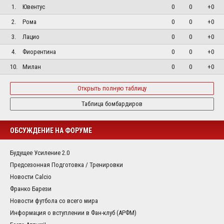
1.
Ювентус
0
0
+0
2.
Рома
0
0
+0
3.
Лацио
0
0
+0
4.
Фиорентина
0
0
+0
10.
Милан
0
0
+0
Открыть полную таблицу
Таблица бомбардиров
ОБСУЖДЕНИЕ НА ФОРУМЕ
Будущее Усиление 2.0
Предсезонная Подготовка / Тренировки
Новости Calcio
Франко Барези
Новости футбола со всего мира
Информация о вступлении в Фан-клуб (АРФМ)