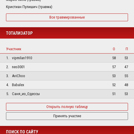
Кристиан Пулишич (травма)
Все травмированные
ТОТАЛИЗАТОР
Участник
О
П
1.
vipmilan1910
58
53
2.
neo3001
57
47
3.
AviChoo
53
55
4.
Babalex
52
48
5.
Саня_из_Одессы
51
53
Открыть полную таблицу
Принять участие
ПОИСК ПО САЙТУ